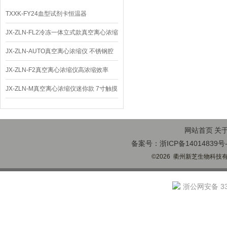
TXXK-FY24血型试剂卡恒温器
JX-ZLN-FL2冷冻一体立式款真空离心浓缩
仪 低温功能
JX-ZLN-AUTO真空离心浓缩仪 不锈钢腔
体
JX-ZLN-F2真空离心浓缩仪高浓缩效率
JX-ZLN-M真空离心浓缩仪迷你款 7寸触摸
屏
网站首页
关
备案号：浙ICP备14014839号-
©2026 衢州新芝生物科技有限
浙公网安备 330