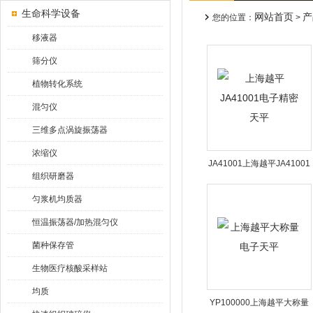
生命科学设备
网站首页
产
您的位置：
>
移液器
筛分仪
植物转化系统
混匀仪
三维多点涡旋振荡器
浓缩仪
JA41001上海越平JA41001
组织研磨器
电子精密天平
匀浆机均质器
恒温振荡器/加热混匀仪
菌种保存管
生物医疗核酸采样站
均质
YP100000上海越平大称量