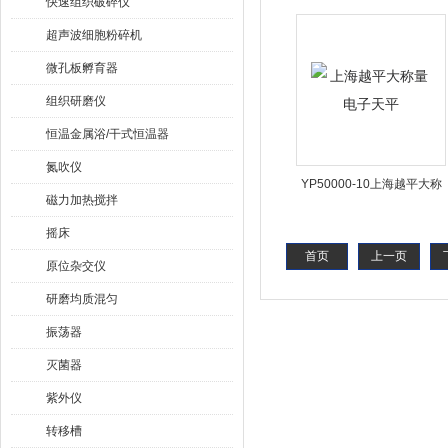
快速组织破碎仪
电子天平
超声波细胞粉碎机
微孔板孵育器
组织研磨仪
恒温金属浴/干式恒温器
氮吹仪
YP50000-10上海越平大称
磁力加热搅拌
量电子天平
摇床
首页
上一页
原位杂交仪
研磨均质混匀
振荡器
灭菌器
紫外仪
转移槽