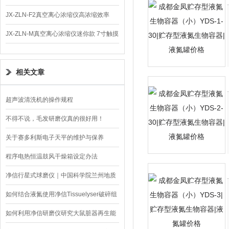
体
JX-ZLN-F2真空离心浓缩仪高浓缩效率
JX-ZLN-M真空离心浓缩仪迷你款 7寸触摸
屏
相关文章
超声波清洗机的操作规程
不得不说，毛发研磨仪真的很好用！
关于赛多利斯电子天平的维护与保养
程序电热恒温鼓风干燥箱设定办法
净信行星式球磨仪｜中国科学院兰州地质
研究所橄榄岩研磨
如何结合液氮使用净信Tissuelyser破碎组
织细胞
如何利用净信研磨仪研究大鼠脏器再生能