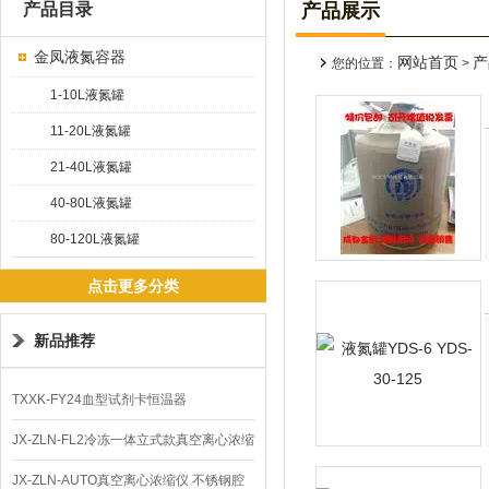
产品目录
产品展示
金凤液氮容器
网站首页
产
您的位置：
>
1-10L液氮罐
11-20L液氮罐
21-40L液氮罐
40-80L液氮罐
80-120L液氮罐
点击更多分类
新品推荐
TXXK-FY24血型试剂卡恒温器
JX-ZLN-FL2冷冻一体立式款真空离心浓缩
仪 低温功能
JX-ZLN-AUTO真空离心浓缩仪 不锈钢腔