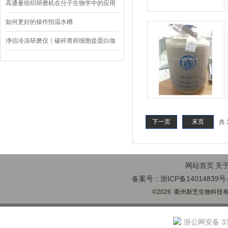
力
高通量组织研磨机在分子生物学中的应用
如何更好的操作恒温水槽
净信冷冻研磨仪｜破碎胃癌细胞提蛋白做
WB
下一页
末页
共 
网站首页
关
备案号：浙ICP备14014839号-
©2026 衢州新芝生物科技有限
浙公网安备 330