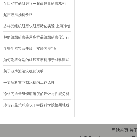
全自动样品研磨仪---超高通量研磨水稻
超声波清洗机价格
多样品组织研磨仪研磨猪皮实验-上海净信
肿瘤组织研磨采用多样品组织研磨仪进行
其实验效果如何？
血管生成实验步骤－实验方法*版
如何选择合适的组织研磨机用于材料测试
关于超声波清洗机的说明
一文解析雪花制冰机的工作原理
净信高通量组织研磨仪的设计与性能分析
净信行星式球磨仪｜中国科学院兰州地质
研究所橄榄岩研磨
网站首页
关