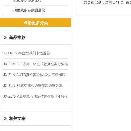
笔式多功能测试仪
共 2 条记录，当前 1 / 1 
便携式多参数测量仪
点击更多分类
新品推荐
TXXK-FY24血型试剂卡恒温器
JX-ZLN-FL2冷冻一体立式款真空离心浓缩
仪 低温功能
JX-ZLN-AUTO真空离心浓缩仪 不锈钢腔
体
JX-ZLN-F2真空离心浓缩仪高浓缩效率
JX-ZLN-M真空离心浓缩仪迷你款 7寸触摸
屏
相关文章