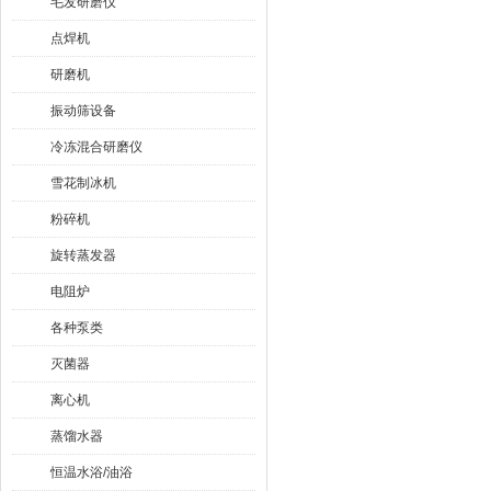
毛发研磨仪
点焊机
研磨机
振动筛设备
冷冻混合研磨仪
雪花制冰机
粉碎机
旋转蒸发器
电阻炉
各种泵类
灭菌器
离心机
蒸馏水器
恒温水浴/油浴