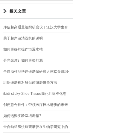
相关文章
净信超高通量组织研磨仪｜江汉大学生命
科学院的应用
关于超声波清洗机的说明
如何更好的操作恒温水槽
分光光度计如何更换灯源
全自动样品快速研磨仪研磨人体软骨组织-
--上海净信
组织研磨机对酵母菌研磨破壁方法
ibidi sticky-Slide Tissue简化且标准化您
的组织染色方案！
创伤愈合插件：带领医疗技术进步的未来
如何选购实验室培养箱?
全自动组织快速研磨仪在生物学研究中的