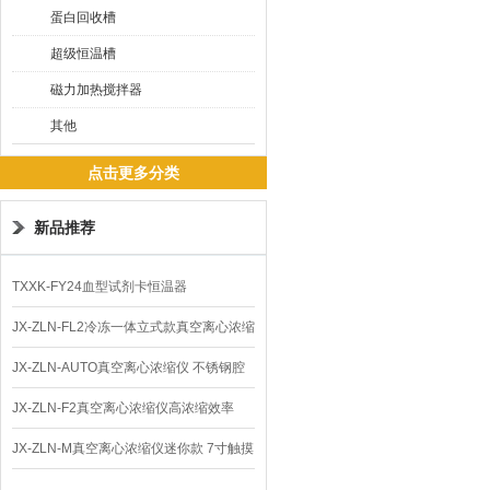
蛋白回收槽
超级恒温槽
磁力加热搅拌器
其他
点击更多分类
新品推荐
TXXK-FY24血型试剂卡恒温器
JX-ZLN-FL2冷冻一体立式款真空离心浓缩
仪 低温功能
JX-ZLN-AUTO真空离心浓缩仪 不锈钢腔
体
JX-ZLN-F2真空离心浓缩仪高浓缩效率
JX-ZLN-M真空离心浓缩仪迷你款 7寸触摸
屏