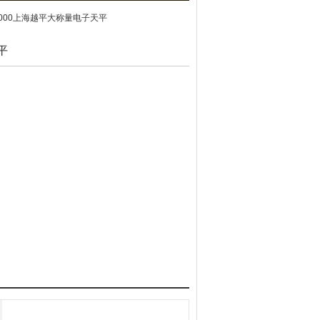
00000上海越平大称量电子天平
平
现代理念的Z求。
度更快，定点更迅速。
保了天平的稳定性，增加了天平的抗干扰性。
功能及动物称重功能。
操作。