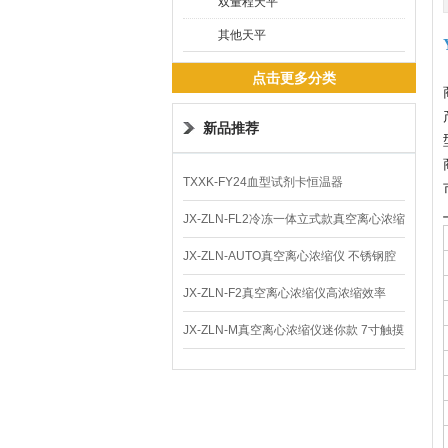
双量程天平
其他天平
点击更多分类
新品推荐
TXXK-FY24血型试剂卡恒温器
JX-ZLN-FL2冷冻一体立式款真空离心浓缩
仪 低温功能
JX-ZLN-AUTO真空离心浓缩仪 不锈钢腔
体
JX-ZLN-F2真空离心浓缩仪高浓缩效率
JX-ZLN-M真空离心浓缩仪迷你款 7寸触摸
屏