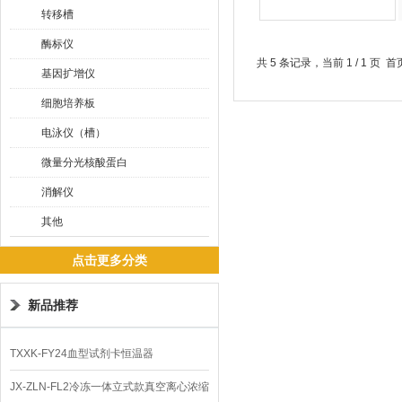
转移槽
酶标仪
共 5 条记录，当前 1 / 1 
基因扩增仪
细胞培养板
电泳仪（槽）
微量分光核酸蛋白
消解仪
其他
点击更多分类
新品推荐
TXXK-FY24血型试剂卡恒温器
JX-ZLN-FL2冷冻一体立式款真空离心浓缩