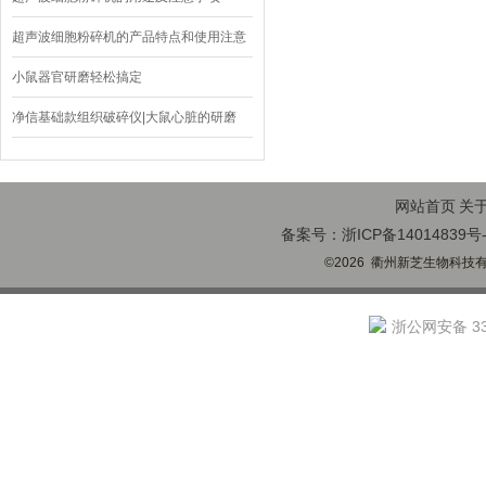
超声波细胞粉碎机的产品特点和使用注意
事项
小鼠器官研磨轻松搞定
净信基础款组织破碎仪|大鼠心脏的研磨
网站首页
关
备案号：浙ICP备14014839号-
©2026 衢州新芝生物科技有限
浙公网安备 330