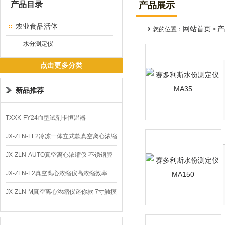
产品目录
产品展示
农业食品活体
网站首页
产
您的位置：
>
水分测定仪
点击更多分类
新品推荐
TXXK-FY24血型试剂卡恒温器
JX-ZLN-FL2冷冻一体立式款真空离心浓缩
仪 低温功能
JX-ZLN-AUTO真空离心浓缩仪 不锈钢腔
体
JX-ZLN-F2真空离心浓缩仪高浓缩效率
JX-ZLN-M真空离心浓缩仪迷你款 7寸触摸
屏