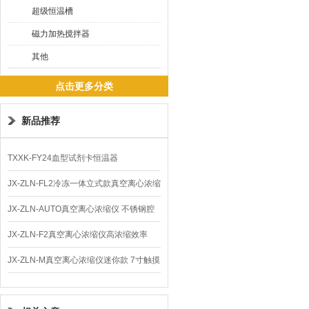
超级恒温槽
磁力加热搅拌器
其他
点击更多分类
新品推荐
TXXK-FY24血型试剂卡恒温器
JX-ZLN-FL2冷冻一体立式款真空离心浓缩
仪 低温功能
JX-ZLN-AUTO真空离心浓缩仪 不锈钢腔
体
JX-ZLN-F2真空离心浓缩仪高浓缩效率
JX-ZLN-M真空离心浓缩仪迷你款 7寸触摸
屏