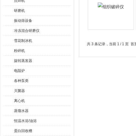
点焊机
研磨机
振动筛设备
冷冻混合研磨仪
雪花制冰机
共 3 条记录，当前 1 / 1 
粉碎机
旋转蒸发器
电阻炉
各种泵类
灭菌器
离心机
蒸馏水器
恒温水浴/油浴
蛋白回收槽