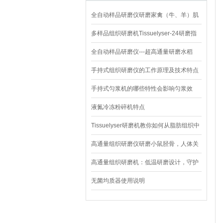
全自动样品研磨仪研磨家禽（牛、羊）肌
肉中DNA提取-上海净信
多样品组织研磨机Tissuelyser-24研磨指
甲-上海净信
全自动样品研磨仪---超高通量研磨水稻
手持式组织研磨仪的工作原理及技术特点
手持式匀浆机的哪些特性会影响匀浆效
果？
液氮冷冻粉碎机特点
Tissuelyser研磨机教你如何从脂肪组织中
提取RNA
高通量组织研磨仪研磨小鼠胫骨，人体关
节软骨，韧带组织
高通量组织研磨机：低温研磨设计，守护
生物样本活性成分
无菌均质器使用说明