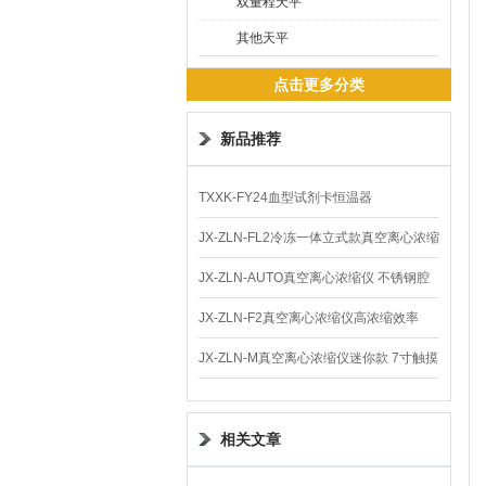
双量程天平
其他天平
点击更多分类
新品推荐
TXXK-FY24血型试剂卡恒温器
JX-ZLN-FL2冷冻一体立式款真空离心浓缩
仪 低温功能
JX-ZLN-AUTO真空离心浓缩仪 不锈钢腔
体
JX-ZLN-F2真空离心浓缩仪高浓缩效率
JX-ZLN-M真空离心浓缩仪迷你款 7寸触摸
屏
相关文章