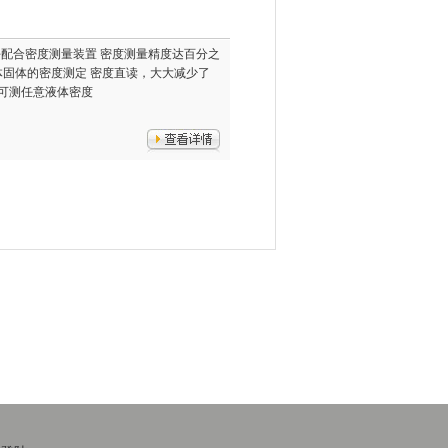
天平配合密度测量装置 密度测量精度达百分之
体固体的密度测定 密度直读，大大减少了
可测任意液体密度