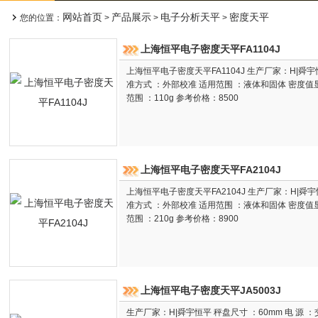
网站首页
产品展示
电子分析天平
密度天平
您的位置：
>
>
>
上海恒平电子密度天平FA1104J
上海恒平电子密度天平FA1104J 生产厂家：H|舜宇恒
准方式 ：外部校准 适用范围 ：液体和固体 密度值显示
范围 ：110g 参考价格：8500
上海恒平电子密度天平FA2104J
上海恒平电子密度天平FA2104J 生产厂家：H|舜宇恒
准方式 ：外部校准 适用范围 ：液体和固体 密度值显示
范围 ：210g 参考价格：8900
上海恒平电子密度天平JA5003J
生产厂家：H|舜宇恒平 秤盘尺寸 ：60mm 电 源 