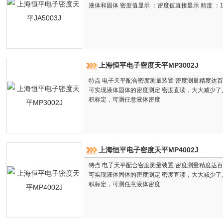
液体和固体 密度值显示 ：密度值直接显示 精度 ：1mg
上海恒平电子密度天平MP3002J
特点 电子天平配合密度测量装置 密度测量精度达百
可实现液体固体的密度测定 密度直读，大大减少了
积标定，可测任意液体密度
上海恒平电子密度天平MP4002J
特点 电子天平配合密度测量装置 密度测量精度达百
可实现液体固体的密度测定 密度直读，大大减少了
积标定，可测任意液体密度