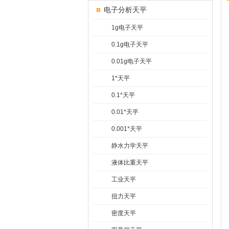
电子分析天平
1g电子天平
0.1g电子天平
0.01g电子天平
1*天平
0.1*天平
0.01*天平
0.001*天平
静水力学天平
液体比重天平
工业天平
扭力天平
密度天平