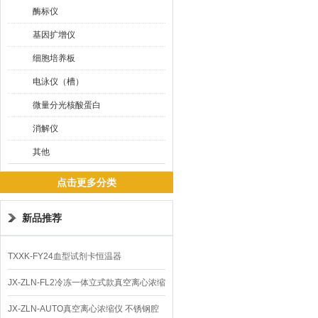
酶标仪
基因扩增仪
细胞培养板
电泳仪（槽）
微量分光核酸蛋白
消解仪
其他
点击更多分类
新品推荐
TXXK-FY24血型试剂卡恒温器
JX-ZLN-FL2冷冻一体立式款真空离心浓缩
仪 低温功能
JX-ZLN-AUTO真空离心浓缩仪 不锈钢腔