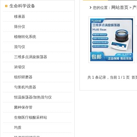
生命科学设备
网站首页
产
您的位置：
>
移液器
筛分仪
植物转化系统
混匀仪
三维多点涡旋振荡器
浓缩仪
组织研磨器
共 1 条记录，当前 1 / 1 
匀浆机均质器
恒温振荡器/加热混匀仪
菌种保存管
生物医疗核酸采样站
均质