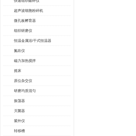
快速组织破碎仪
超声波细胞粉碎机
微孔板孵育器
组织研磨仪
恒温金属浴/干式恒温器
氮吹仪
磁力加热搅拌
摇床
原位杂交仪
研磨均质混匀
振荡器
灭菌器
紫外仪
转移槽