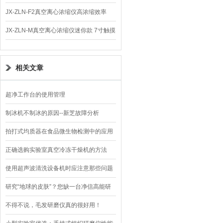
体
JX-ZLN-F2真空离心浓缩仪高浓缩效率
JX-ZLN-M真空离心浓缩仪迷你款 7寸触摸
屏
相关文章
超净工作台的使用管理
制冰机不制冰的原因--新芝故障分析
拍打式均质器在食品微生物检测中的应用
正确选购实验室真空冷冻干燥机的方法
使用超声波清洗设备机时应注意那些问题
研究“地球的皮肤”？您缺一台净信高能研
磨仪
不得不说，毛发研磨仪真的很好用！