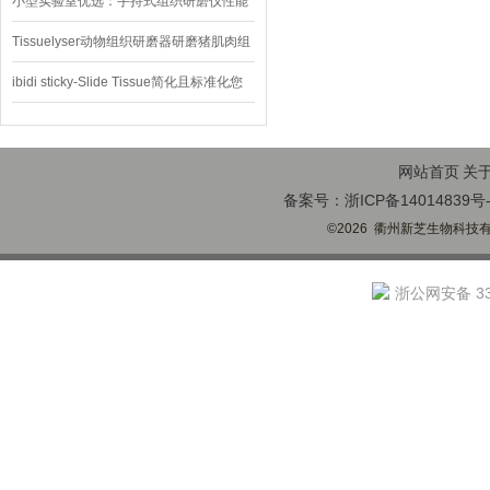
小型实验室优选：手持式组织研磨仪性能
与应用场景
Tissuelyser动物组织研磨器研磨猪肌肉组
织的试验方法
ibidi sticky-Slide Tissue简化且标准化您
的组织染色方案！
网站首页
关
备案号：浙ICP备14014839号-
©2026 衢州新芝生物科技有限
浙公网安备 330