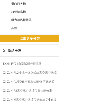
蛋白回收槽
超级恒温槽
磁力加热搅拌器
其他
点击更多分类
新品推荐
TXXK-FY24血型试剂卡恒温器
JX-ZLN-FL2冷冻一体立式款真空离心浓缩
仪 低温功能
JX-ZLN-AUTO真空离心浓缩仪 不锈钢腔
体
JX-ZLN-F2真空离心浓缩仪高浓缩效率
JX-ZLN-M真空离心浓缩仪迷你款 7寸触摸
屏