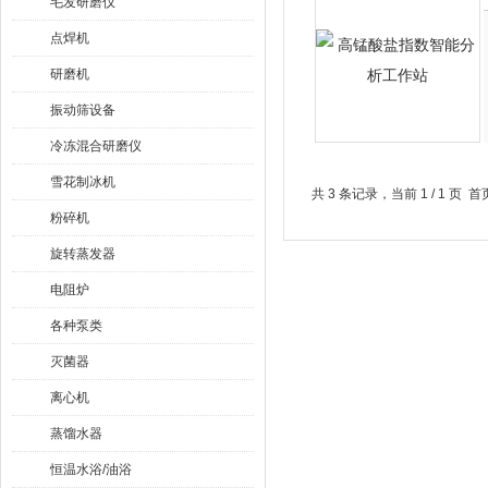
毛发研磨仪
点焊机
研磨机
振动筛设备
冷冻混合研磨仪
雪花制冰机
共 3 条记录，当前 1 / 1 
粉碎机
旋转蒸发器
电阻炉
各种泵类
灭菌器
离心机
蒸馏水器
恒温水浴/油浴