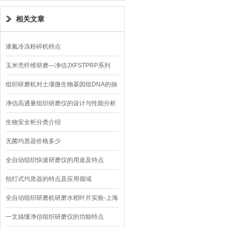
相关文章
液氮冷冻粉碎机特点
玉米壳纤维研磨—净信JXFSTPRP系列
组织研磨机对土壤微生物基因组DNA的抽
提
净信高通量组织研磨仪的设计与性能分析
生物安全柜分类介绍
无菌均质器价格多少
全自动组织快速研磨仪的用途及特点
拍打式均质器的特点及应用领域
全自动组织研磨机研磨水稻叶片实验-上海
净信
一文搞懂净信组织研磨仪的功能特点