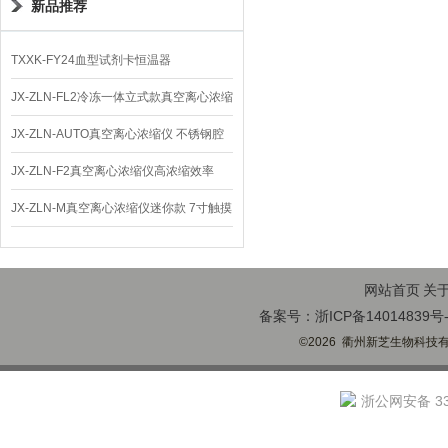
新品推荐
TXXK-FY24血型试剂卡恒温器
JX-ZLN-FL2冷冻一体立式款真空离心浓缩
仪 低温功能
JX-ZLN-AUTO真空离心浓缩仪 不锈钢腔
体
JX-ZLN-F2真空离心浓缩仪高浓缩效率
JX-ZLN-M真空离心浓缩仪迷你款 7寸触摸
屏
网站首页
关
备案号：浙ICP备14014839号-
©2026 衢州新芝生物科技有限
浙公网安备 330