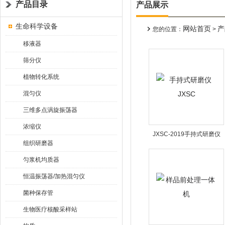
产品目录
产品展示
生命科学设备
网站首页
产
您的位置：
>
移液器
筛分仪
植物转化系统
混匀仪
三维多点涡旋振荡器
浓缩仪
JXSC-2019手持式研磨仪
组织研磨器
JXSC
匀浆机均质器
恒温振荡器/加热混匀仪
菌种保存管
生物医疗核酸采样站