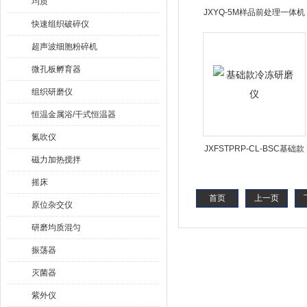
均质
JXYQ-5M样品前处理一体机
快速组织破碎仪
超声波细胞粉碎机
微孔板孵育器
组织研磨仪
恒温金属浴/干式恒温器
氮吹仪
JXFSTPRP-CL-BSC基础款
磁力加热搅拌
冷冻研磨仪
摇床
首页
上一页
原位杂交仪
研磨均质混匀
振荡器
灭菌器
紫外仪