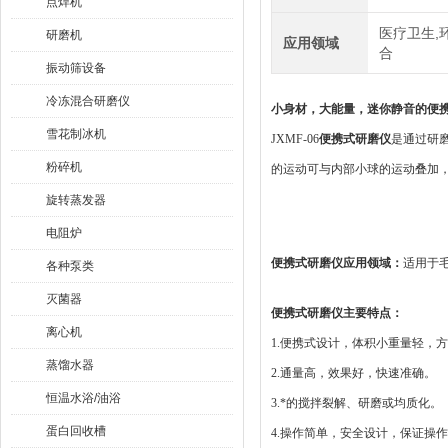
点焊机
医疗卫生,环
研磨机
应用领域
合
振动筛设备
冷冻混合研磨仪
小身材，大能量，迷你静音的
便
雪花制冰机
JXMF-06
便携式研磨仪
是通过研
粉碎机
的运动可与内部小球的运动叠加
旋转蒸发器
电阻炉
便携式研磨仪
应用领域：
适用于
各种泵类
灭菌器
便携式研磨仪
主要特点：
离心机
1.便携式设计，体积小重量轻，
蒸馏水器
2.通量高，效果好，快速准确。
恒温水浴/油浴
3.*的搅拌裂解、研磨或均质化。
蛋白回收槽
4.操作简单，安全设计，保证操