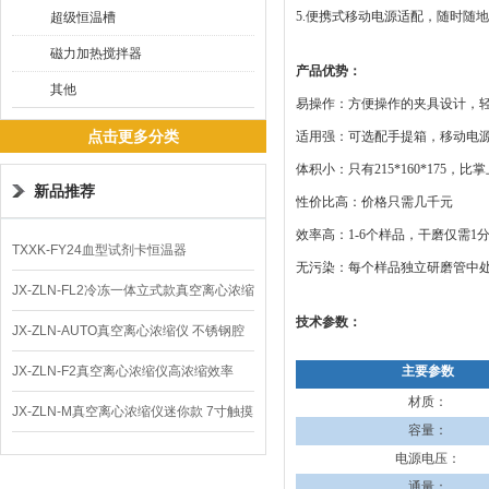
5.便携式移动电源适配，随时随
超级恒温槽
磁力加热搅拌器
产品优势：
其他
易操作：方便操作的夹具设计，
点击更多分类
适用强：可选配手提箱，移动电
体积小：只有215*160*175，
新品推荐
性价比高：价格只需几千元
效率高：1-6个样品，干磨仅需1
TXXK-FY24血型试剂卡恒温器
无污染：每个样品独立研磨管中
JX-ZLN-FL2冷冻一体立式款真空离心浓缩
技术参数：
仪 低温功能
JX-ZLN-AUTO真空离心浓缩仪 不锈钢腔
体
JX-ZLN-F2真空离心浓缩仪高浓缩效率
主要参数
材质：
JX-ZLN-M真空离心浓缩仪迷你款 7寸触摸
容量：
屏
电源电压：
通量：