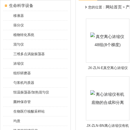
生命科学设备
网站首页
产
您的位置：
>
移液器
筛分仪
植物转化系统
混匀仪
三维多点涡旋振荡器
浓缩仪
JX-ZLN-E真空离心浓缩仪
组织研磨器
48组(8个梯度)
匀浆机均质器
恒温振荡器/加热混匀仪
菌种保存管
生物医疗核酸采样站
均质
JX-ZLN-BN离心浓缩仪有机