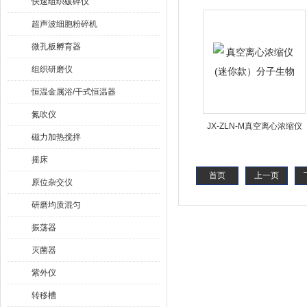
快速组织破碎仪
底物的合成和分离
超声波细胞粉碎机
微孔板孵育器
组织研磨仪
恒温金属浴/干式恒温器
氮吹仪
JX-ZLN-M真空离心浓缩仪
磁力加热搅拌
(迷你款）分子生物
摇床
首页
上一页
原位杂交仪
研磨均质混匀
振荡器
灭菌器
紫外仪
转移槽