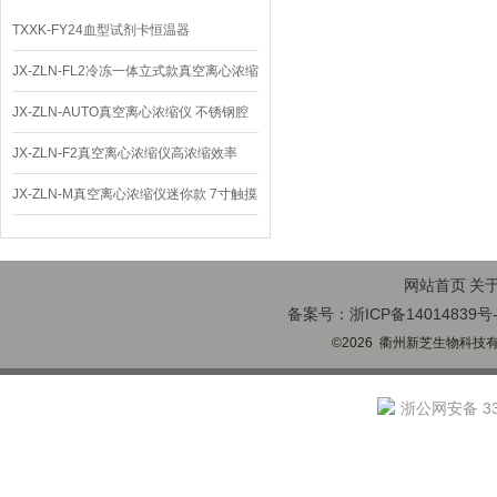
TXXK-FY24血型试剂卡恒温器
JX-ZLN-FL2冷冻一体立式款真空离心浓缩
仪 低温功能
JX-ZLN-AUTO真空离心浓缩仪 不锈钢腔
体
JX-ZLN-F2真空离心浓缩仪高浓缩效率
JX-ZLN-M真空离心浓缩仪迷你款 7寸触摸
屏
网站首页
关
备案号：浙ICP备14014839号-
©2026 衢州新芝生物科技有限
浙公网安备 330