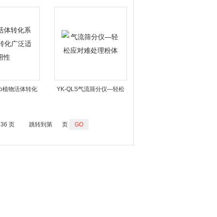
内置隔隔膜泵款
心浓缩仪 浓缩或干燥生物
Pro植物活体转化
YK-QLS气流筛分仪—轻松
转化广泛适用性
应对难处理粉体
236 页
跳转到第
页