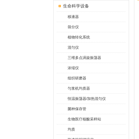
生命科学设备
移液器
筛分仪
植物转化系统
混匀仪
三维多点涡旋振荡器
浓缩仪
组织研磨器
匀浆机均质器
恒温振荡器/加热混匀仪
菌种保存管
生物医疗核酸采样站
均质