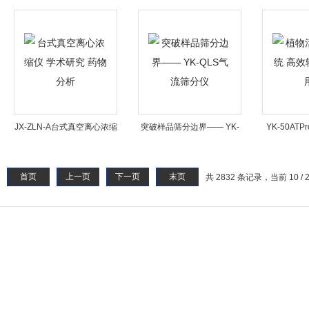
免疫筛查 食品安全
款真空离心浓缩仪
（触屏款）
JX-ZLN-A台式真空离心浓缩
突破样品筛分边界—— YK-
YK-50AT
仪 学术研究 药物分析
QLS气流筛分仪
系统 高效
首页
上一页
下一页
末页
共 2832 条记录，当前 10 / 