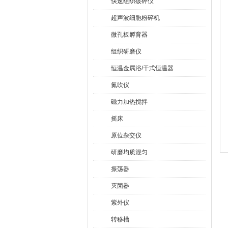
快速组织破碎仪
超声波细胞粉碎机
微孔板孵育器
组织研磨仪
恒温金属浴/干式恒温器
氮吹仪
磁力加热搅拌
摇床
原位杂交仪
研磨均质混匀
振荡器
灭菌器
紫外仪
转移槽