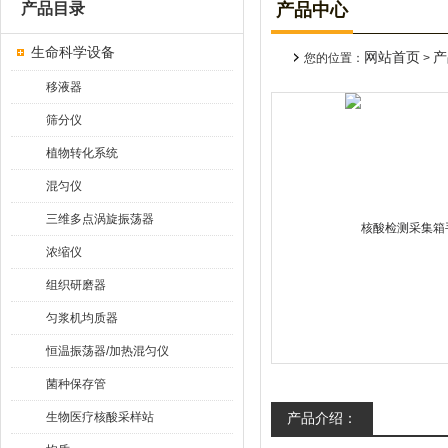
产品目录
产品中心
生命科学设备
网站首页
产
您的位置：
>
移液器
筛分仪
植物转化系统
混匀仪
三维多点涡旋振荡器
浓缩仪
组织研磨器
匀浆机均质器
恒温振荡器/加热混匀仪
菌种保存管
生物医疗核酸采样站
产品介绍：