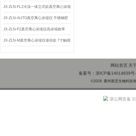
JX-ZLN-FL2冷冻一体立式款真空离心浓缩
仪 低温功能
JX-ZLN-AUTO真空离心浓缩仪 不锈钢腔
体
JX-ZLN-F2真空离心浓缩仪高浓缩效率
JX-ZLN-M真空离心浓缩仪迷你款 7寸触摸
屏
网站首页
关
备案号：浙ICP备14014839号-
©2026 衢州新芝生物科技有限
浙公网安备 330