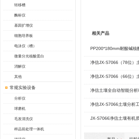
转移槽
酶标仪
基因扩增仪
相关产品
细胞培养板
电泳仪（槽）
PP200*180mm耐酸
微量分光核酸蛋白
净信JX-S7066（78位
消解仪
净信JX-S7066（66位
其他
常规实验设备
净信土壤全自动智能分析站J
分析仪
净信JX-S7066土壤分析
球磨机
JX-S7066净信土壤有
毛发清洗仪
样品前处理一体机