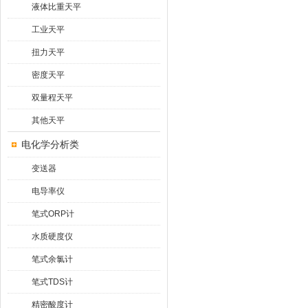
液体比重天平
工业天平
扭力天平
密度天平
双量程天平
其他天平
电化学分析类
变送器
电导率仪
笔式ORP计
水质硬度仪
笔式余氯计
笔式TDS计
精密酸度计