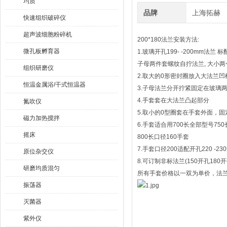
均质
品牌
上海拓赫
快速组织破碎仪
超声波细胞粉碎机
200*180法兰安装方法:
微孔板孵育器
1.玻璃开孔199- -200mm法兰 标配
子母两件套螺纹自拧法兰, 大小两
组织研磨仪
2.取大的0形密封圈放入大法兰凹
恒温金属浴/干式恒温器
3.子母法兰分开拧紧固定在玻璃
4.手套套在大法兰凸起部分
氮吹仪
5.取小的0型圈套在手套外面，
磁力加热搅拌
6.手套适合用700长全部型号75
摇床
800长口径160手套
7.手套口径200适配开孔220 -2
原位杂交仪
8.可订制非标法兰(150开孔180
研磨均质混匀
所有手套价格以一双为单价，法
振荡器
灭菌器
紫外仪