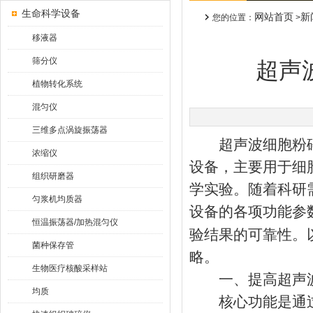
生命科学设备
网站首页
新
您的位置：
>
移液器
筛分仪
超声
植物转化系统
混匀仪
三维多点涡旋振荡器
超声波细胞粉碎
浓缩仪
设备，主要用于细胞
组织研磨器
学实验。随着科研
匀浆机均质器
设备的各项功能参
恒温振荡器/加热混匀仪
验结果的可靠性。
菌种保存管
略。
生物医疗核酸采样站
一、提高超声波
均质
核心功能是通过