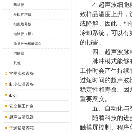
在超声波细胞粉
酶标仪
致样品温度上升，
基因扩增仪
或降解。因此，*
细胞培养板
冷却系统，可以有
电泳仪（槽）
的损害。
微量分光核酸蛋白
四、超声波脉冲
消解仪
脉冲模式能够有
其他
工作时会产生持续
常规实验设备
过短时间的超声波
制冷低温设备
稳定性和寿命。因
ibidi
重要意义。
安全柜工作台
五、自动化与
随着科技的进步
超声波清洗器
触摸屏控制、程序
干燥箱培养箱