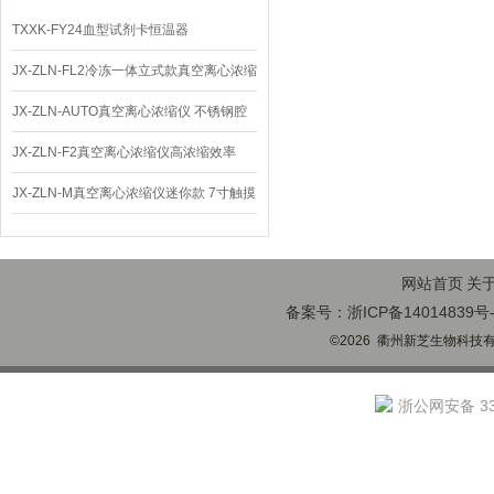
TXXK-FY24血型试剂卡恒温器
JX-ZLN-FL2冷冻一体立式款真空离心浓缩
仪 低温功能
JX-ZLN-AUTO真空离心浓缩仪 不锈钢腔
体
JX-ZLN-F2真空离心浓缩仪高浓缩效率
JX-ZLN-M真空离心浓缩仪迷你款 7寸触摸
屏
网站首页
关
备案号：浙ICP备14014839号-
©2026 衢州新芝生物科技有限
浙公网安备 330