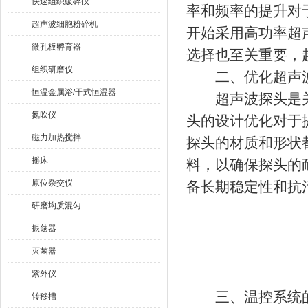
快速组织破碎仪
率和频率的提升对
超声波细胞粉碎机
开始采用高功率超
微孔板孵育器
选择也至关重要，
组织研磨仪
二、优化超声波
恒温金属浴/干式恒温器
超声波探头是关
氮吹仪
头的设计优化对于
磁力加热搅拌
探头的材质和形状
摇床
料，以确保探头的
原位杂交仪
备长期稳定性和抗
研磨均质混匀
振荡器
灭菌器
紫外仪
三、温控系统的
转移槽