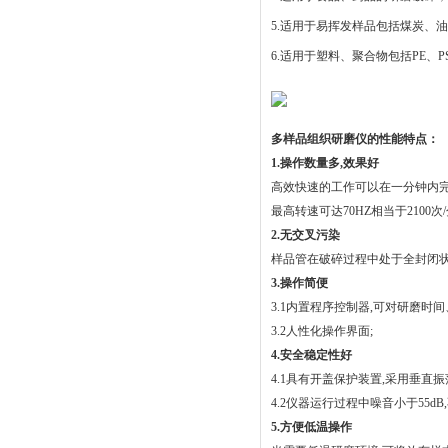
5.适用于易挥发样品包括煤炭、
6.适用于塑料、聚合物包括PE、
多样品组织研磨仪的性能特点：
1.操作数量多,效果好
高效快速的工作可以在一分钟内完成最
最高转速可达70HZ相当于2100次
2.无交叉污染
样品管在破碎过程中处于全封闭状
3.操作简便
3.1内置程序控制器,可对研磨时
3.2人性化操作界面;
4.安全稳定性好
4.1具有开盖保护装置,采用垂直
4.2仪器运行过程中噪音小于55d
5.方便低温操作