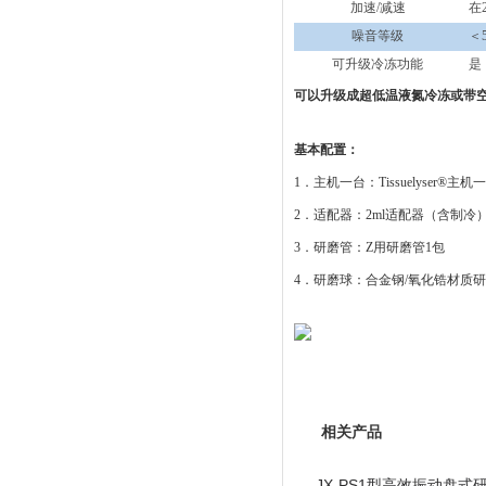
加速
/减速
在
噪音等级
＜
可升级
冷冻功能
是
可以升级成超低温液氮冷冻或带
基本配置：
1．主机一台：Tissuelyser®主机
2．适配器：2ml适配器（含制冷
3．研磨管：Z用研磨管1包
4．研磨球：合金钢/氧化锆材质
相关产品
JX-PS1型高效振动盘式