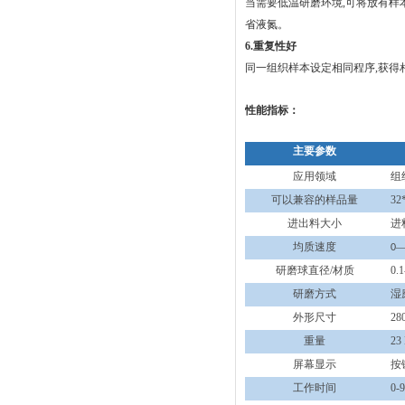
当需要低温研磨环境,可将放有样
省液氮。
6.重复性好
同一组织样本设定相同程序,获得
性能指标：
主要参数
应用领域
组
可以兼容的样品量
32
进出料大小
进
均质速度
0
研磨球
直径
/材质
0.
研磨方式
湿
外形尺寸
28
重量
23
屏幕显示
按
工作时间
0