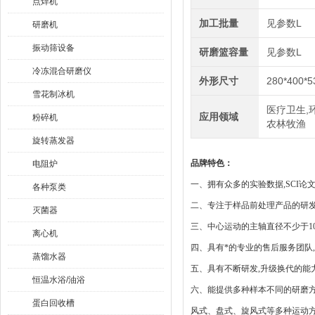
点焊机
加工批量
见参数L
研磨机
振动筛设备
研磨篮容量
见参数L
冷冻混合研磨仪
外形尺寸
280*400*
雪花制冰机
医疗卫生,环
应用领域
粉碎机
农林牧渔
旋转蒸发器
品牌特色：
电阻炉
一、拥有众多的实验数据,SCI论
各种泵类
二、专注于样品前处理产品的研
灭菌器
三、中心运动的主轴直径不少于1
离心机
四、具有*的专业的售后服务团队,
蒸馏水器
五、具有不断研发,升级换代的能
恒温水浴/油浴
六、能提供多种样本不同的研磨
蛋白回收槽
风式、盘式、旋风式等多种运动