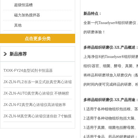
超级恒温槽
新品特点：
磁力加热搅拌器
全新一代Tissuelyser®
其他
的研磨体验！
点击更多分类
多样品组织研磨仪-32L
产品概述
新品推荐
上海净信®的Tissuelyse
组织/器官、细菌、酵母、真菌、
TXXK-FY24血型试剂卡恒温器
将样品和研磨球放入研磨仪内（
JX-ZLN-FL2冷冻一体立式款真空离心浓缩
的时间内便可完成样品的研磨、
仪 低温功能
JX-ZLN-AUTO真空离心浓缩仪 不锈钢腔
多样品组织研磨仪-32L
产品用途
体
JX-ZLN-F2真空离心浓缩仪高浓缩效率
1.适用于各种植物组织包括根、
JX-ZLN-M真空离心浓缩仪迷你款 7寸触摸
2.适用于各种动物组织包括大脑
屏
3.适用于真菌、细菌包括酵母菌
4.适用于食品、药品的研磨破碎；