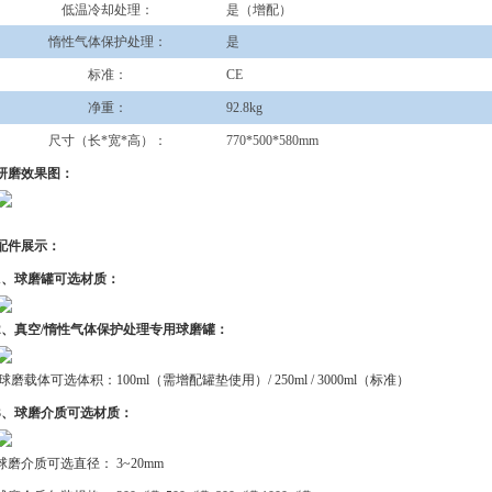
低温冷却处理：
是（增配）
惰性气体保护处理：
是
标准：
CE
净重：
92.8kg
尺寸（长*宽*高）：
770*500*580mm
研磨效果图：
配件展示：
1、球磨罐可选材质：
2、真空/惰性气体保护处理专用球磨罐：
球磨载体可选体积：100ml（需增配罐垫使用）/ 250ml / 3000ml（标准）
3、球磨介质可选材质：
球磨介质可选直径： 3~20mm