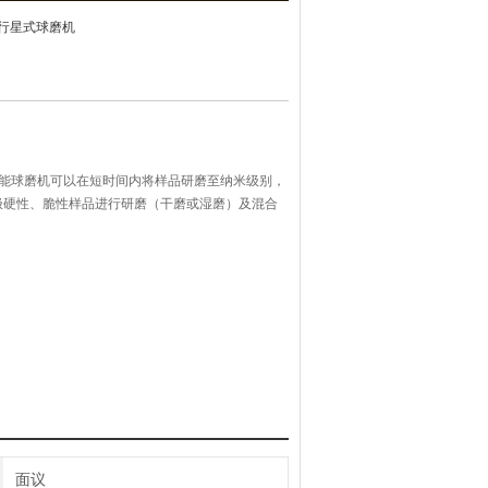
P4行星式球磨机
高性能球磨机可以在短时间内将样品研磨至纳米级别，
极硬性、脆性样品进行研磨（干磨或湿磨）及混合
可重复性。能应用在理化分析前处理、胶体研磨、
方面。
面议