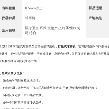
出料粒度
0.5mm以上
样品适用
仪器种类
球磨机
产地类别
医疗卫生,环保,生物产业,制药/生物制
应用领域
药,综合
4LQM-3SP4行星式球磨仪又名高性能球磨机，
行星式球磨机
，它
可以在短时间内将样
极硬性、脆性样品进行研磨（干磨或湿磨）及混合处理，并且保证研磨结果具有可重
材料和机械合金的制备等方面
行星式研磨仪优点：
1、适合长时间制样及连续运行；
2、转速可调，运行平稳，可将样品研磨至微米级(干磨)及纳米级(湿磨)的细度；
3、自动反向运转，防止样品集聚；
4、多种不同材质研磨罐可供选择；