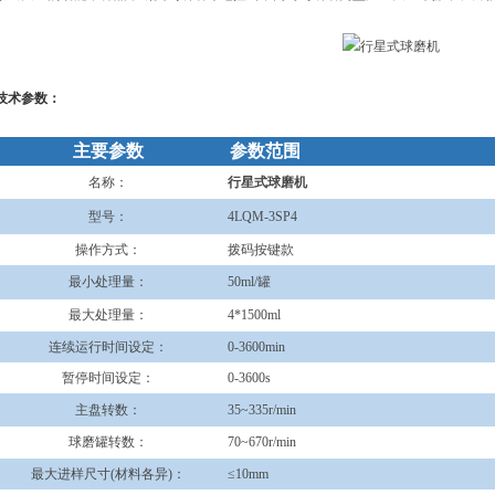
技术参数：
主要参数
参数范围
名称：
行星式球磨机
型号：
4LQM-3SP4
操作方式：
拨码按键款
最小处理量：
50ml/罐
最大处理量：
4*1500ml
连续运行时间设定：
0-3600min
暂停时间设定：
0-3600s
主盘转数：
35~335r/min
球磨罐转数：
70~670r/min
最大进样尺寸(材料各异)：
≤10mm