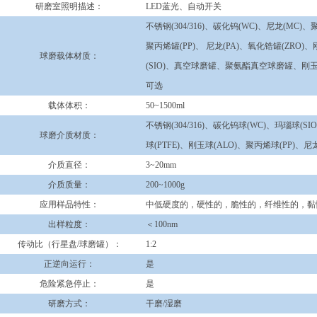
研磨室照明描述：
LED蓝光、自动开关
不锈钢(304/316)、碳化钨(WC)、尼龙(MC)、
聚丙烯罐(PP)、 尼龙(PA)、氧化锆罐(ZRO)
球磨载体材质：
(SIO)、真空球磨罐、聚氨酯真空球磨罐、
可选
载体体积：
50~1500ml
不锈钢(304/316)、碳化钨球(WC)、玛瑙球(S
球磨介质材质：
球(PTFE)、刚玉球(ALO)、聚丙烯球(PP)、尼
介质直径：
3~20mm
介质质量：
200~1000g
应用样品特性：
中低硬度的，硬性的，脆性的，纤维性的，黏
出样粒度：
＜100nm
传动比（行星盘/球磨罐）：
1:2
正逆向运行：
是
危险紧急停止：
是
研磨方式：
干磨/湿磨