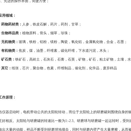
5、先进的操作界面，简捷方便；
应用领域：
* 药物药材类：
人参，铁皮石解，药片，药剂，甘草；
* 生物样品类：
植物原料，骨头，烟草，珍珠；
* 无机物类：
玻璃，铁粉，铝粉，镁粉，陶瓷，氧化铝，金属氧化物，合金，石墨；
* 有机物类：
焦炭，煤，油墨，纤维素，碳化纤维，下水道污泥，木头；
* 矿石类：
铁矿石，高岭土，石灰石，石膏，石英，矿物，矿石，粘土矿物，土壤，水
* 其它：
纸张，芯片，聚合物，色素，纤维制品，催化剂，化学品，废弃样品
工作原理：
当仪器启动时，电机带动公共的太阳轮转动，而位于太阳轮上的研磨罐则围绕自身的
正好相反。太阳轮与研磨罐的转速比一般为1:-2.3。研磨球与研磨罐一起运转时，受
放出大量的动能，样品不断受到研磨球地撞击，同时与研磨内壁产生大量摩擦，从而