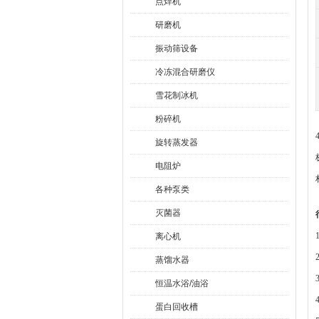
点焊机
研磨机
振动筛设备
冷冻混合研磨仪
雪花制冰机
粉碎机
旋转蒸发器
电阻炉
各种泵类
灭菌器
离心机
蒸馏水器
恒温水浴/油浴
蛋白回收槽