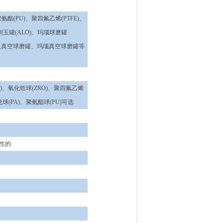
聚氨酯(PU)、聚四氟乙烯(PTFE)、
、刚玉罐(ALO)、玛瑙球磨罐
刚玉真空球磨罐、玛瑙真空球磨罐等
IO)、氧化锆球(ZRO)、聚四氟乙烯
龙球(PA)、聚氨酯球(PU)可选
性的