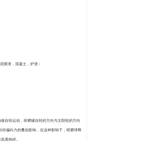
泥熔渣，混凝土，炉渣；
轴做自转运动，研磨罐自转的方向与太阳轮的方向
到自转偏向力的叠加影响，在这种影响下，研磨球释
被高度粉碎。