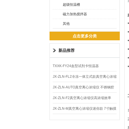
超级恒温槽
磁力加热搅拌器
其他
点击更多分类
新品推荐
TXXK-FY24血型试剂卡恒温器
JX-ZLN-FL2冷冻一体立式款真空离心浓缩
仪 低温功能
JX-ZLN-AUTO真空离心浓缩仪 不锈钢腔
体
JX-ZLN-F2真空离心浓缩仪高浓缩效率
JX-ZLN-M真空离心浓缩仪迷你款 7寸触摸
屏