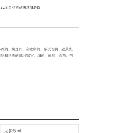
P-32L全自动样品快速研磨仪
特殊的、快速的、高效率的、多试管的一致系统。
物和动物的组织/器官、细菌、酵母、真菌、孢
A、RNA和蛋白质进行提取和纯化。
见参数ml