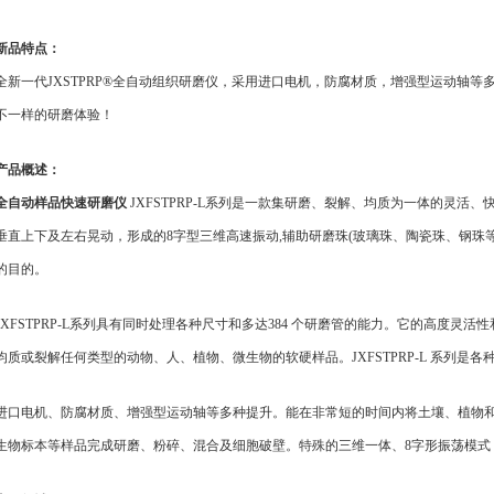
新品特点：
全新一代JXSTPRP®全自动组织研磨仪，采用进口电机，防腐材质，增强型运动轴
不一样的研磨体验！
产品概述：
全自动样品快速研磨仪
JXFSTPRP-L系列是一款集研磨、裂解、均质为一体的灵活
垂直上下及左右晃动，形成的8字型三维高速振动,辅助研磨珠(玻璃珠、陶瓷珠、钢珠
的目的。
JXFSTPRP-L系列具有同时处理各种尺寸和多达384 个研磨管的能力。它的高度灵活
均质或裂解任何类型的动物、人、植物、微生物的软硬样品。JXFSTPRP-L 系列是
进口电机、防腐材质、增强型运动轴等多种提升。能在非常短的时间内将土壤、植物和
生物标本等样品完成研磨、粉碎、混合及细胞破壁。特殊的三维一体、8字形振荡模式