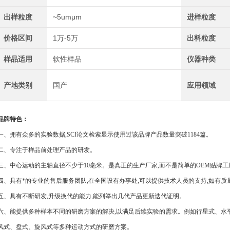
出样粒度
~5umμm
进样粒度
价格区间
1万-5万
出料粒度
样品适用
软性样品
仪器种类
产地类别
国产
应用领域
品牌特色：
一、拥有众多的实验数据,SCI论文检索显示使用过该品牌产品数量突破1184篇。
二、专注于样品前处理产品的研发。
三、中心运动的主轴直径不少于10毫米。是真正的生产厂家,而不是简单的OEM贴牌工
四、具有*的专业的售后服务团队,在全国设有办事处,可以提供技术人员的支持,如有质量
五、具有不断研发,升级换代的能力,能列举出几代产品更新迭代证明。
六、能提供多种样本不同的研磨方案的解决,以满足后续实验的需求。例如行星式、水
风式、盘式、旋风式等多种运动方式的研磨方案。