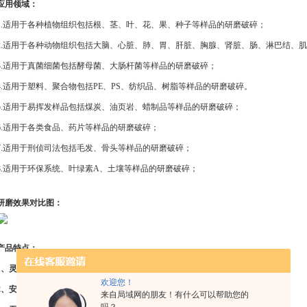
应用领域：
1.适用于各种植物组织包括根、茎、叶、花、果、种子等样品的研磨破碎；
2.适用于各种动物组织包括大脑、心脏、肺、胃、肝脏、胸腺、肾脏、肠、淋巴结、
3.适用于真菌细菌包括酵母菌、大肠杆菌等样品的研磨破碎；
4.适用于塑料、聚合物包括PE、PS、纺织品、树脂等样品的研磨破碎。
5.适用于易挥发样品包括煤炭、油页岩、蜡制品等样品的研磨破碎；
6.适用于各类食品、药片等样品的研磨破碎；
7.适用于刑侦司法包括毛发、骨头等样品的研磨破碎；
8.适用于环保系统、叶绿素A、土壤等样品的研磨破碎；
研磨效果对比图：
产品特点：
1、灵活的研磨器：
更换不同的主机及适配器，至多可以处理384管之多;
欢迎您！
2、安全性高：
样本在密闭的一次性研磨管中工作，最大限度保护操作人员的安全;
来自局域网的朋友！有什么可以帮助您的