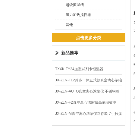
超级恒温槽
磁力加热搅拌器
其他
点击更多分类
新品推荐
TXXK-FY24血型试剂卡恒温器
JX-ZLN-FL2冷冻一体立式款真空离心浓缩
仪 低温功能
JX-ZLN-AUTO真空离心浓缩仪 不锈钢腔
体
JX-ZLN-F2真空离心浓缩仪高浓缩效率
JX-ZLN-M真空离心浓缩仪迷你款 7寸触摸
屏