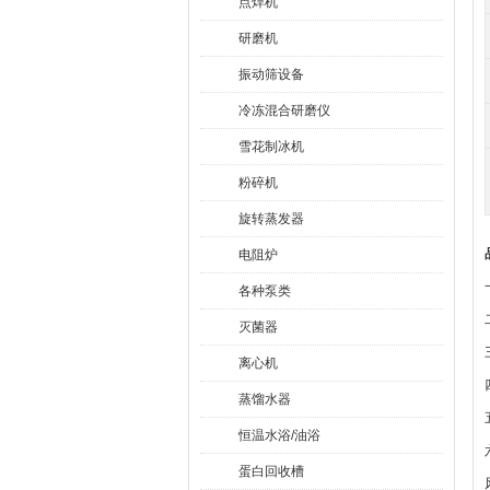
点焊机
研磨机
振动筛设备
冷冻混合研磨仪
雪花制冰机
粉碎机
旋转蒸发器
电阻炉
各种泵类
灭菌器
离心机
蒸馏水器
恒温水浴/油浴
蛋白回收槽