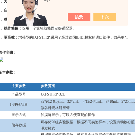
吗？
3、无浪费：
样本在密闭的一次性研磨管中工作，不会浪费一点样品，原进原出;
4、自动化程度高：
一键启动，静待结果;
5、稳定性高：
具有开盖保护功能，内置降音罩及适配器压盖，多重保护;
6、操作简便：
仅用一个旋钮就能固定好适配器;
7、更高效：
增强型的JXFSTPRP,采用了经过德国IBIDI授权的进口部件，效果更*。
操作步骤：
基本参数：
主要参数
参数范围
产品型号
JXFSTPRP-32L
32*(0.2-0.5)mL、32*2mL、4/12/24*5mL、8*10mL、2*25mL 
处理样品量
做各种规格研磨管
显示方式
触摸屏显示，可以方便直观的操作
可存储20组实验数据，根据不同实验样本，设置有动物心
储存数据
毛发模式
根据设置的实验参数，可在几个设置好的参数间不断循环，