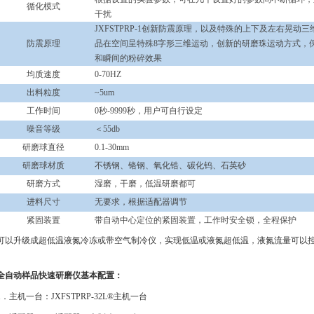
循化模式
干扰
JXFSTPRP-1创新防震原理，以及特殊的上下及左右晃动
防震原理
品在空间呈特殊8字形三维运动，创新的研磨珠运动方式，
和瞬间的粉碎效果
均质速度
0-70HZ
出料粒度
~5um
工作时间
0秒-9999秒，用户可自行设定
噪音等级
＜55db
研磨球直径
0.1-30mm
研磨球材质
不锈钢、铬钢、氧化锆、碳化钨、石英砂
研磨方式
湿磨，干磨，低温研磨都可
进料尺寸
无要求，根据适配器调节
紧固装置
带自动中心定位的紧固装置，工作时安全锁，全程保护
可以升级成超低温液氮冷冻或带空气制冷仪，实现低温或液氮超低温，液氮流量可以
全自动样品快速研磨仪
基本配置：
1．主机一台：JXFSTPRP-32L®主机一台