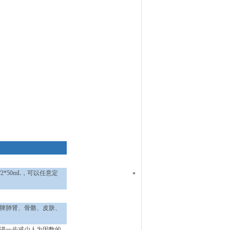
/2*50mL
，可以任意定
*
脏脾肺肾、骨骼、皮肤、
进一步减少人为因数的