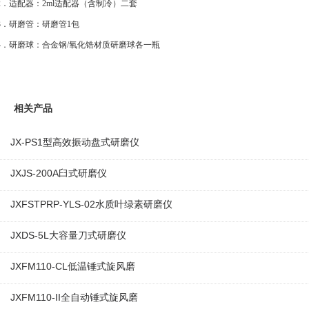
2．适配器：2ml适配器（含制冷）二套
3．研磨管：研磨管1包
4．研磨球：合金钢/氧化锆材质研磨球各一瓶
相关产品
JX-PS1型高效振动盘式研磨仪
JXJS-200A臼式研磨仪
JXFSTPRP-YLS-02水质叶绿素研磨仪
JXDS-5L大容量刀式研磨仪
JXFM110-CL低温锤式旋风磨
JXFM110-II全自动锤式旋风磨