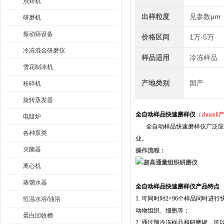
点焊机
出样粒度
见参数μm
研磨机
振动筛设备
价格区间
1万-5万
冷冻混合研磨仪
样品适用
冷冻样品
雪花制冰机
产地类别
国产
粉碎机
旋转蒸发器
全自动样品快速磨样仪
（
zhuanli
产
电阻炉
全自动样品快速磨样仪
广泛应
各种泵类
业。
灭菌器
操作流程：
离心机
蒸馏水器
全自动样品快速磨样仪
产品特点
1.
可同时对2×96个样品同时进
恒温水浴/油浴
动物组织、细胞等
；
蛋白回收槽
2. 通过预冷冻样品和研磨罐，可