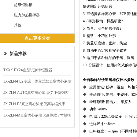
超级恒温槽
快速固定开始研磨
3. 可选择多样离心管、PCR管
磁力加热搅拌器
4. 8字形振动，样品研磨*
其他
5. 简单、安全的操作设计
6. 精致、小巧的外形
点击更多分类
7. 旋盖研磨罐，密封，防尘
8. 自动中心定位和安全锁紧
新品推荐
9. 适用于多种样品的干磨、湿磨
10. 分隔设计，使用封闭式的
TXXK-FY24血型试剂卡恒温器
全自动样品快速磨样仪
技术参数
JX-ZLN-FL2冷冻一体立式款真空离心浓缩
◆
应用领域: 粉碎、混合、均
仪 低温功能
JX-ZLN-AUTO真空离心浓缩仪 不锈钢腔
◆
样品特征: 硬的、中硬性、
◆
粉碎原理: 撞击力、摩擦力
体
JX-ZLN-F2真空离心浓缩仪高浓缩效率
◆
功率: 400W
JX-ZLN-M真空离心浓缩仪迷你款 7寸触摸
◆   
电 源：220v/50HZ 
◆   
行 程：3
◆
进样尺寸: ≤8mm
屏
◆
出料粒度：～3μm（不同材