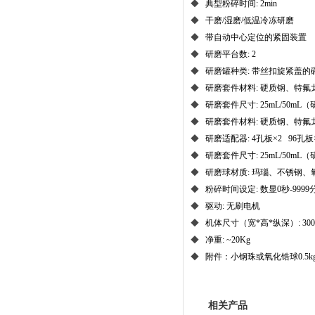
◆
典型粉碎时间: 2min
◆
干磨/湿磨/低温冷冻研磨
◆
带自动中心定位的紧固装置
◆
研磨平台数: 2
◆
研磨罐种类: 带丝扣旋紧盖的碾磨
◆
研磨套件材料: 硬质钢、特氟龙 尼
◆
研磨套件尺寸: 25mL/50mL
◆
研磨套件材料: 硬质钢、特氟龙 尼
◆
研磨适配器: 4孔板×2 96孔板
◆
研磨套件尺寸: 25mL/50mL
◆
研磨球材质: 玛瑙、不锈钢
◆
粉碎时间设定: 数显0秒-9999
◆
驱动: 无刷电机
◆
机体尺寸（宽*高*纵深）: 300*1
◆
净重: ~20Kg
◆   
附件：小钢珠或氧化锆球0.5k
相关产品