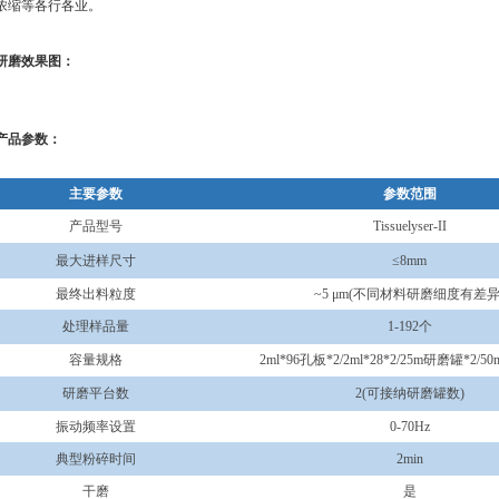
浓缩等各行各业。
研磨效果图：
产品参数：
主要参数
参数范围
产品型号
Tissuelyser-II
最大进样尺寸
≤8mm
最终出料粒度
~5 μm(不同材料研磨细度有差异
处理样品量
1-192
个
容量规格
2ml*96孔板*2/2ml*28*2/25m研磨罐*2/5
研磨平台数
2(可接纳研磨罐数)
振动频率设置
0-70Hz
典型粉碎时间
2min
干磨
是