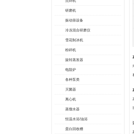
点焊机
研磨机
振动筛设备
冷冻混合研磨仪
雪花制冰机
粉碎机
旋转蒸发器
电阻炉
各种泵类
灭菌器
离心机
蒸馏水器
恒温水浴/油浴
蛋白回收槽