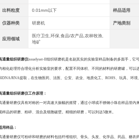
出料粒度
0.01mm以下
样品适用
仪器种类
研磨机
产地类别
医疗卫生,环保,食品/农产品,农林牧渔,
应用领域
地矿
高通量组织研磨仪
issuelyser-II组织研磨机是名副其实的实验室样品制备的多面
均相化处理符合理化分析实验室的要求，配置不同体积、不同的材料的研磨罐，可以
和DNA/RNA提取，在生物医药、法医、公安、农业、地质化工、ROHS、玩具、环
高通量组织研磨仪
工作原理：
高通量研磨仪具有对称的一对高速大振幅的摇臂，通过小球或不锈钢小珠在样品管内
现样品的研磨、粉碎、混合及细胞破壁。精细的研磨，可以到达5微米。
适用样品：
高通量研磨仪可粉碎和研磨的材料包括纤维组织、骨头、头发、化学品、药品、糖衣