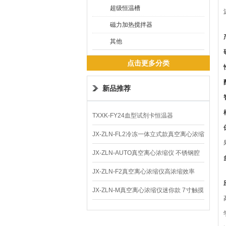
超级恒温槽
磁力加热搅拌器
其他
点击更多分类
新品推荐
TXXK-FY24血型试剂卡恒温器
JX-ZLN-FL2冷冻一体立式款真空离心浓缩
仪 低温功能
JX-ZLN-AUTO真空离心浓缩仪 不锈钢腔
体
JX-ZLN-F2真空离心浓缩仪高浓缩效率
JX-ZLN-M真空离心浓缩仪迷你款 7寸触摸
屏