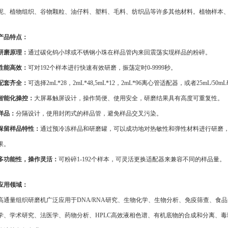
泥、植物组织、谷物颗粒、油仔料、塑料、毛料、纺织品等许多其他材料。植物样本
产品特点：
研磨原理：
通过碳化钨小球或不锈钢小珠在样品管内来回震荡实现样品的粉碎。
性能高效：
可对192个样本进行快速有效研磨，振荡定时0-9999秒。
配套齐全：
可选择2mL*28，2mL*48,5mL*12，2mL*96离心管适配器，或者25mL/50m
智能化操控：
大屏幕触屏设计，操作简便、使用安全，研磨结果具有高度可重复性。
样品：
分隔设计，使用封闭式的样品管，避免样品交叉污染。
保留样品特性：
通过预冷冻样品和研磨罐，可以成功地对热敏性和弹性材料进行研磨
果。
多功能性，操作灵活：
可粉碎1-192个样本，可灵活更换适配器来兼容不同的样品量。
应用领域：
高通量组织研磨机广泛应用于DNA/RNA研究、生物化学、生物分析、免疫筛查、食
学、学术研究、法医学、药物分析、HPLC高效液相色谱、有机底物的合成和分离、毒