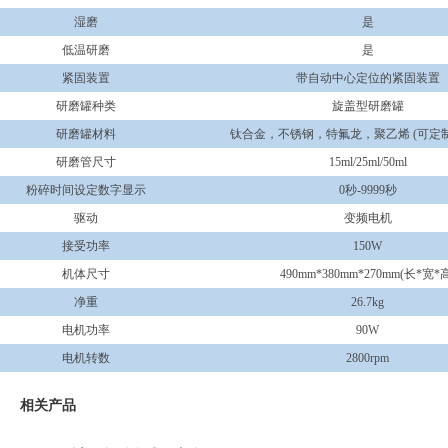
湿磨
是
低温研磨
是
紧固装置
带自动中心定位的紧固装置
研磨罐种类
旋盖型研磨罐
研磨罐材料
钛合金，不锈钢，特氟龙，聚乙烯 (可定
研磨管尺寸
15ml/25ml/50ml
粉碎时间设定数字显示
0秒-9999秒
驱动
变频电机
接受功率
150W
机体尺寸
490mm*380mm*270mm(长*宽*
净重
26.7kg
电机功率
90W
电机转数
2800rpm
相关产品