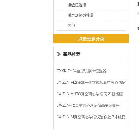
超级恒温槽
磁力加热搅拌器
其他
点击更多分类
新品推荐
TXXK-FY24血型试剂卡恒温器
JX-ZLN-FL2冷冻一体立式款真空离心浓缩
仪 低温功能
JX-ZLN-AUTO真空离心浓缩仪 不锈钢腔
体
JX-ZLN-F2真空离心浓缩仪高浓缩效率
JX-ZLN-M真空离心浓缩仪迷你款 7寸触摸
屏