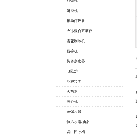
点焊机
研磨机
振动筛设备
冷冻混合研磨仪
雪花制冰机
粉碎机
旋转蒸发器
电阻炉
各种泵类
灭菌器
离心机
蒸馏水器
恒温水浴/油浴
蛋白回收槽