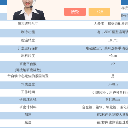
主要参数
参数范围
15
秒内较大处理量
可同时处理
64
个样
7
寸触摸屏显示
人性化交互设计，操作
较大进料尺寸
无要求，根据适配器
制冷功能
有，
-50
℃至室温可
控温精度
±
0.5
℃
开盖运行保护
电磁锁定
(
开关可选择手动
出料粒度
~5
μ
m
研磨平台数
>2
(
可接纳研磨罐数
)
带自动中心定位的紧固装置
是
均质速度
0-70Hz
工作时间
0-9999
秒，用户可自行
研磨球直径
0.1-30mm
研磨球材料
合金钢、铬钢、氧化锆、碳化
加速
在
2
秒内达到较大速
减速
在
2
秒内达到较低速