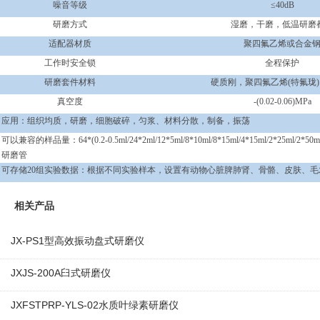
噪音等级
≤
40dB
研磨方式
湿磨，干磨，低温研磨
适配器材质
聚四氟乙烯或合金
工作时安全锁
全程保护
研磨套件材料
硬质刚，聚四氟乙烯
(
特氟珑
真空度
-(0.02-0.06)MPa
应用：组织均质，研磨，细胞破碎，匀浆、材料分散，制备，振荡
可以兼容的样品量：
64*(0.2-0.5ml/24*2ml/12*5ml/8*10ml/8*15ml/4*15ml/2*25ml/2*50m
研磨管
可存储
20
组实验数据：根据不同实验样本，设置有动物心脏脾肺肾、骨骼、皮肤、毛
相关产品
JX-PS1型高效振动盘式研磨仪
JXJS-200A臼式研磨仪
JXFSTPRP-YLS-02水质叶绿素研磨仪