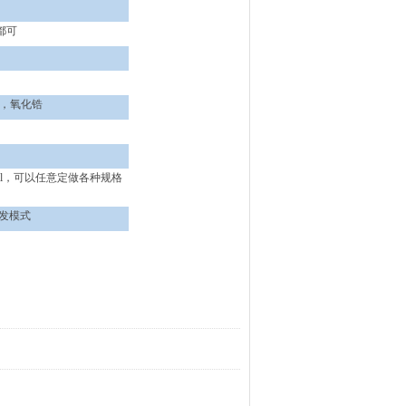
都可
钢
)，
氧化锆
l
，可以任意定做各种规格
发模式