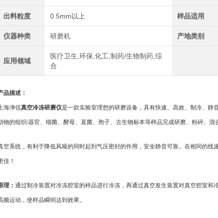
出料粒度
0.5mm以上
样品适用
仪器种类
研磨机
产地类别
医疗卫生,环保,化工,制药/生物制药,综
应用领域
合
产品描述：
上海净信
真空冷冻研磨仪
是一款实验室理想的研磨设备，具有快速、高效、制冷、静
动物的组织/器官、细菌、酵母、直菌、孢子、古生物标本等样品完成研磨、粉碎、混
真空系统，有利于降低风噪的同时起到气压密封的作用，安全静音可靠。在相同的线
更佳！
原理：
通过制冷装置对冷冻腔室的样品进行冷冻，再通过真空发生装置对真空腔室和
高频运动，使样品瞬间达到效果。