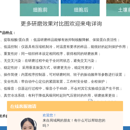
产品特点：
1、提取核酸/蛋白质 ：低温研磨样品能够有效抑制核酸降解、保留蛋白质活性；
2、低温控制：仪器具有压缩机制冷，对温度有要求的样品，能很好的起到保护作用；
3、重复性好：同一组织样本设定相同程序，获得相同的研磨效果；
4、无交叉污染：在研磨过程中处于全封闭状态，避免交叉污染；
5、稳定性好： 采用垂直振荡方式，研磨更充分，稳定性更好；
6、操作简便：内置程序控制器，可对研磨时间、转子的振动频率等参数进行设置 ；
7、安全性高：带自动中心定位的紧固装置，工作时安全锁，全程保护；
8、低噪音：仪器运行过程中，噪音小于40dB，不会对其它实验或仪器产生干扰；
9、真空冷冻系统：有利于降低风噪同时起到气压密封的作用，研磨效果更佳；
欢迎您！
技术参数：
来自局域网的朋友！有什么可以帮助您的
吗？