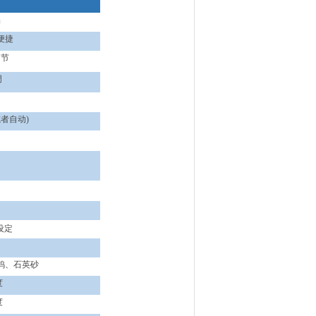
品
便捷
调节
调
或者自动
)
设定
钨、石英砂
度
度