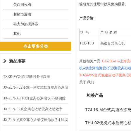
验研究的使用中效果更为显著。
蛋白回收槽
超级恒温槽
产品价格:
磁力加热搅拌器
型 号
产 品 名 称
其他
TGL-16B
高速台式离心机
点击更多分类
新品推荐
其他相关产品
GL-20G-II--上
机--供应湖南湘仪/长沙湘仪离心
TDZ4-WS台式低速自动平衡离心
TXXK-FY24血型试剂卡恒温器
关于 我们
JX-ZLN-FL2冷冻一体立式款真空离心浓缩
相关产品
仪 低温功能
JX-ZLN-AUTO真空离心浓缩仪 不锈钢腔
体
JX-ZLN-F2真空离心浓缩仪高浓缩效率
TGL16-M台式高速冷冻
JX-ZLN-M真空离心浓缩仪迷你款 7寸触摸
TH-L02便携式水质离心
屏