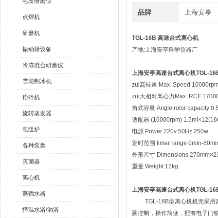
毛发研磨仪
品牌
上海安亭
点焊机
研磨机
TGL-16B 高速台式离心机
振动筛设备
产地:上海安亭科学仪器厂
冷冻混合研磨仪
上海安亭高速台式离心机TGL-16
雪花制冰机
zui高转速 Max .Speed 16000
zui大相对离心力Max .RCF 17000
粉碎机
角式容量 Angle rotor capacity 0.
旋转蒸发器
适配器 (16000rpm) 1.5ml×12(16
电阻炉
电源 Power 220v 50Hz 250w
定时范围 timer range 0min-60mi
各种泵类
外形尺寸 Dimensions 270mm×2
灭菌器
重量 Weight 12kg
离心机
上海安亭高速台式离心机TGL-16
蒸馏水器
TGL-16B型离心机机壳采
恒温水浴/油浴
脑控制，操作简便，配有电子门