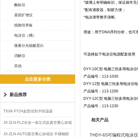
*
玻璃上有明确标识，保证操作无
酶标仪
*
配有灌胶器，制胶方便；
基因扩增仪
*
电泳谱带整齐清晰。
细胞培养板
用途：用于
DNA
序列分析，也可
电泳仪（槽）
微量分光核酸蛋白
可选择如下电泳仪电源配套使用
消解仪
其他
DYY-10C
型
电脑三恒多用电泳仪
产品编号：
113-1030
点击更多分类
DYY-12
型
电脑三恒多用电泳仪电
产品编号：
113-1200
新品推荐
DYY-12C
型
电脑三恒多用电泳仪
产品编号：
113-1230
TXXK-FY24血型试剂卡恒温器
相关产品
JX-ZLN-FL2冷冻一体立式款真空离心浓缩
仪 低温功能
JX-ZLN-AUTO真空离心浓缩仪 不锈钢腔
THDY-6S可编程式电泳