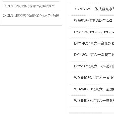
体
JX-ZLN-F2真空离心浓缩仪高浓缩效率
YSPDY-2S一体式蓝光
JX-ZLN-M真空离心浓缩仪迷你款 7寸触摸
拓赫电泳仪电源DYY-1/2
屏
DYCZ-Y/DYCZ-2/
DYY-4C北京六一高压双稳
DYY-2C北京六一双稳定
DYY-1C北京六一小电泳
WD-9408C北京六一显微
WD-9408D北京六一显微
WD-9408E北京六一显微