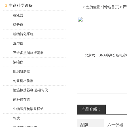
生命科学设备
网站首页
产
您的位置：
>
移液器
筛分仪
植物转化系统
混匀仪
三维多点涡旋振荡器
浓缩仪
组织研磨器
匀浆机均质器
恒温振荡器/加热混匀仪
菌种保存管
生物医疗核酸采样站
产品介绍：
均质
品牌
六一仪器