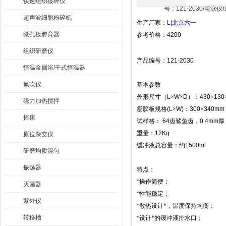
快速组织破碎仪
超声波细胞粉碎机
生产厂家：
L|
北京六一
微孔板孵育器
参考价格：
4200
组织研磨仪
产品编号：
121-2030
恒温金属浴/干式恒温器
氮吹仪
基本参数
外形尺寸（
L
×
W
×
D
）：
430
×
130
磁力加热搅拌
凝胶板规格
(L
×
W)
：
300
×
340mm
摇床
试样格：
64
齿鲨鱼齿，
0.4mm
厚
重量：
12Kg
原位杂交仪
缓冲液总容量：约
1500ml
研磨均质混匀
振荡器
特点：
*
操作简便；
灭菌器
*
性能稳定；
紫外仪
*
散热设计*，温度保持均衡；
转移槽
*
设计*的缓冲液排水口；