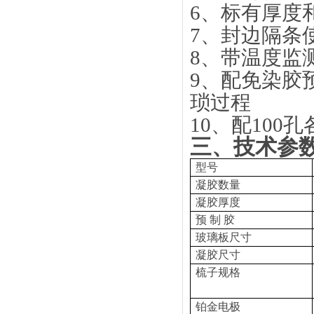
6、标有厚度
7、封边隔条
8、带温度监
9、配免染胶
琐过程
10、配10
三、技术参
型号
凝胶数量
凝胶厚度
预 制 胶
玻璃板尺寸
凝胶尺寸
梳子规格
铂金电极