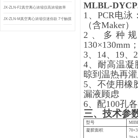
MLBL-DY
体
JX-ZLN-F2真空离心浓缩仪高浓缩效率
1、PCR电泳
JX-ZLN-M真空离心浓缩仪迷你款 7寸触摸
（含Maker）
屏
2、多种
130×130mm
3、14、19
4、耐高温凝
晾到温热再灌
5、不使用橡
漏液顾虑
6、配100
三、技术参
型号
MIB
凝胶面积
70×
70×