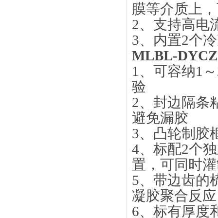
膜等介质上，
2、
支持高电
3、
内置
2个
MLBL-DY
1、可容纳1
验
2、封边隔条
避免漏胶
3、凸轮制胶
4、标配2个
置，可同时灌
5、带边齿的
凝胶聚合反应
6、标有厚度