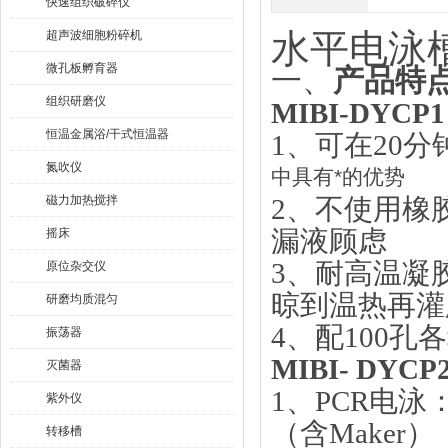
快速组织破碎仪
超声波细胞粉碎机
水平电泳
微孔板孵育器
一、
产品特
组织研磨仪
MIBI-DYC
恒温金属浴/干式恒温器
1、
可在
20
氮吹仪
中具有*的优势
磁力加热搅拌
2、不使用橡
漏液顾虑
摇床
3、耐高温凝
原位杂交仪
晾到温热再灌
研磨均质混匀
4、
配
100孔
振荡器
MIBI- DYCP
灭菌器
1、
PCR电泳
紫外仪
（含Maker）
转移槽