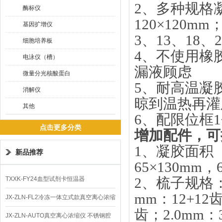
2、
多种规格
酶标仪
120×120mm
基因扩增仪
3、
13、18
细胞培养板
4、不使用橡
电泳仪（槽）
漏液顾虑
微量分光核酸蛋白
5、耐高温凝
消解仪
晾到温热再灌
其他
6、
配限位框
点击更多分类
增加配件，可
1
、
凝胶面积
新品推荐
65×130mm，
2、
梳子规格
TXXK-FY24血型试剂卡恒温器
mm：12+12齿
JX-ZLN-FL2冷冻一体立式款真空离心浓缩
齿；2.0mm：3
仪 低温功能
JX-ZLN-AUTO真空离心浓缩仪 不锈钢腔