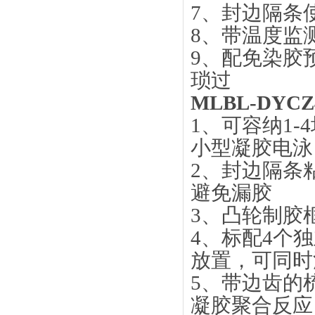
7、封边隔条
8、带温度监
9、配免染胶
琐过
MLBL-DYC
1、可容纳1
小型凝胶电泳
2、封边隔条
避免漏胶
3、凸轮制胶
4、标配4个
放置，可同时
5、带边齿的
凝胶聚合反应