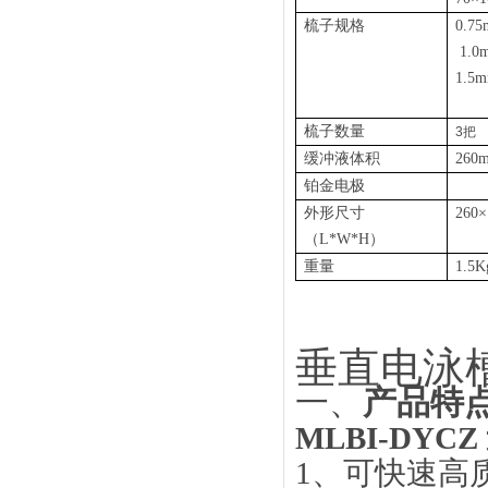
梳子规格
0.7
1.0
1.5
梳子数量
3把
缓冲液体积
260m
铂金电极
外形尺寸
260
（
L*W*H）
重量
1.5K
垂直电泳
一、
产品特
MLBI-DYCZ
1、
可快速高