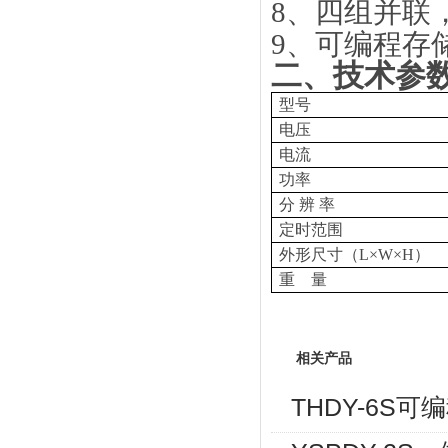
8、四组并联
9、可编程存
二、
技术参
型号
电压
电流
功率
分 辨 率
定时范围
外形尺寸（L×W×H）
重 量
相关产品
THDY-6S