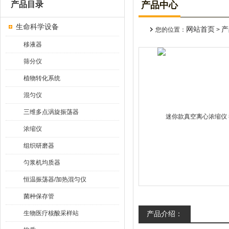
产品目录
产品中心
生命科学设备
网站首页
产
您的位置：
>
移液器
筛分仪
植物转化系统
混匀仪
三维多点涡旋振荡器
浓缩仪
组织研磨器
匀浆机均质器
恒温振荡器/加热混匀仪
菌种保存管
生物医疗核酸采样站
产品介绍：