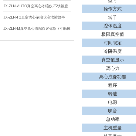
型号
仪 低温功能
JX-ZLN-AUTO真空离心浓缩仪 不锈钢腔
操作方式
体
转子
JX-ZLN-F2真空离心浓缩仪高浓缩效率
腔体温度
JX-ZLN-M真空离心浓缩仪迷你款 7寸触摸
极限真空值
屏
时间限定
冷阱温度
真空值显示
离心力
离心成像功能
程序
转速
电源
噪音
总功率
主机重量