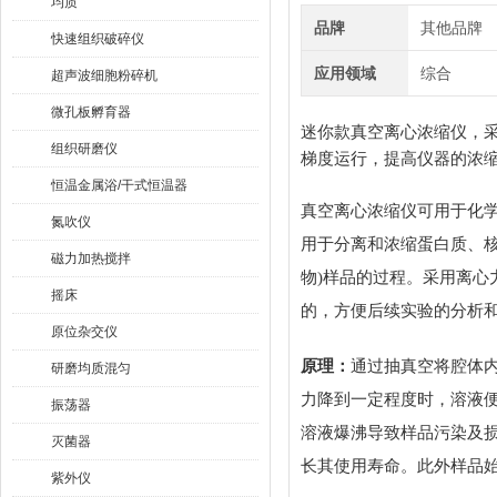
均质
品牌
其他品牌
快速组织破碎仪
应用领域
综合
超声波细胞粉碎机
微孔板孵育器
迷你款真空离心浓缩仪，
组织研磨仪
梯度运行，提高仪器的浓
恒温金属浴/干式恒温器
真空离心浓缩仪可用于化
氮吹仪
用于分离和浓缩蛋白质、
磁力加热搅拌
物)样品的过程。采用离
摇床
的，方便后续实验的分析
原位杂交仪
原理：
通过抽真空将腔体
研磨均质混匀
力降到一定程度时，溶液
振荡器
溶液爆沸导致样品污染及
灭菌器
长其使用寿命。此外样品
紫外仪