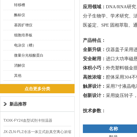
转移槽
应用领域：
DNA/RNA
酶标仪
分子生物学、学术研究、法
医鉴定、SPE 固相萃取、
基因扩增仪
细胞培养板
产品特点：
电泳仪（槽）
全新升级：
仪器盖子采用
微量分光核酸蛋白
安全耐用：
进口大功率磁
消解仪
体积小巧：
外壳塑料顿金
其他
高效浓缩：
腔体采用
30
触屏设计：
采用
7寸液晶
点击更多分类
创新设计：
采用旋压转子
新品推荐
技术参数：
TXXK-FY24血型试剂卡恒温器
名称
JX-ZLN-FL2冷冻一体立式款真空离心浓缩