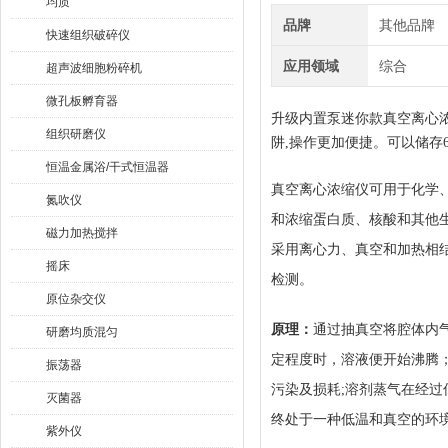
均质
品牌
其他品牌
快速组织破碎仪
应用领域
综合
超声波细胞粉碎机
微孔板孵育器
升级内置泵迷你款真空离心
组织研磨仪
阱,操作更加便捷。可以储存
恒温金属浴/干式恒温器
真空离心浓缩仪可用于化学
氮吹仪
和浓缩蛋白质、核酸和其他
磁力加热搅拌
采用离心力、真空和加热相
摇床
检测。
原位杂交仪
原理：
通过抽真空将腔体内
研磨均质混匀
定程度时，溶液便开始沸腾
振荡器
污染及损耗
;溶剂蒸气在经
灭菌器
终处于一种低温和真空的环
紫外仪