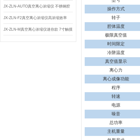
型号
仪 低温功能
JX-ZLN-AUTO真空离心浓缩仪 不锈钢腔
操作方式
体
转子
JX-ZLN-F2真空离心浓缩仪高浓缩效率
腔体温度
JX-ZLN-M真空离心浓缩仪迷你款 7寸触摸
极限真空值
屏
时间限定
冷阱温度
真空值显示
离心力
离心成像功能
程序
转速
电源
噪音
总功率
主机重量