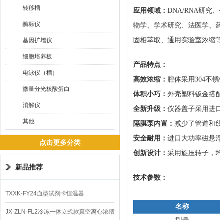
转移槽
应用领域：
DNA/RNA研
酶标仪
物学、学术研究、法医学、药
固相萃取、通用实验室浓缩
基因扩增仪
细胞培养板
产品特点：
电泳仪（槽）
高效浓缩：
腔体采用
304
微量分光核酸蛋白
体积小巧：
外壳塑料钣金搭
消解仪
全新升级：
仪器盖子采用进
其他
隔膜泵内置：
减少了管道和
安全耐用：
进口大功率磁悬
点击更多分类
创新设计：
采用旋压转子，
新品推荐
技术参数：
TXXK-FY24血型试剂卡恒温器
名称
JX-ZLN-FL2冷冻一体立式款真空离心浓缩