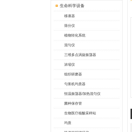
生命科学设备
移液器
筛分仪
植物转化系统
混匀仪
三维多点涡旋振荡器
浓缩仪
组织研磨器
匀浆机均质器
恒温振荡器/加热混匀仪
菌种保存管
生物医疗核酸采样站
均质