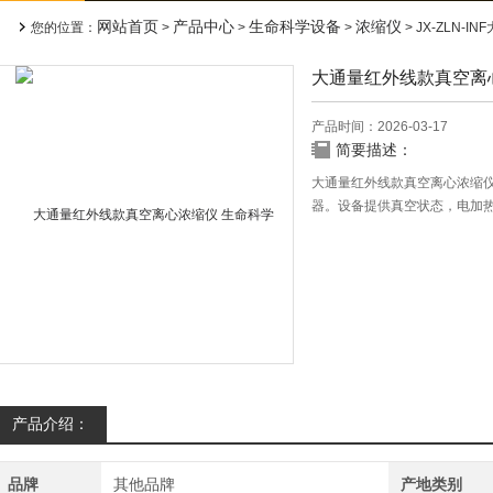
网站首页
产品中心
生命科学设备
浓缩仪
您的位置：
>
>
>
> JX-ZLN
大通量红外线款真空离
产品时间：2026-03-17
简要描述：
大通量红外线款真空离心浓缩仪J
器。设备提供真空状态，电加
用防止交叉污染，保证样品安
外线辅助蒸发，加快样本浓缩
进样瓶、鸡心瓶、西林瓶、吊
产品介绍：
品牌
其他品牌
产地类别