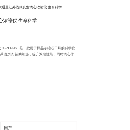
-INF大通量红外线款真空离心浓缩仪 生命科学
心浓缩仪 生命科学
X-ZLN-INF是一款用于样品浓缩或干燥的科学仪
热和红外灯辅助加热，提升浓缩性能，同时离心作
全。大通量红外款在腔体容量加大的同时，采用红
效率。该款仪器适配多种类型转子，可放离心管、
篮等。
国产