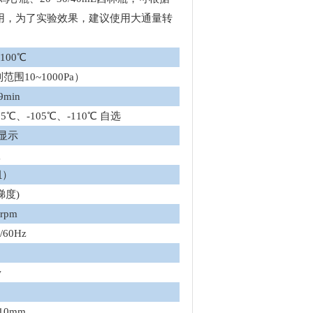
用，为了实验效果，建议使用大通量转
+100℃
范围10~1000Pa）
9min
85℃、-105℃、-110℃ 自选
显示
g
组）
梯度)
0rpm
/60Hz
w
310mm