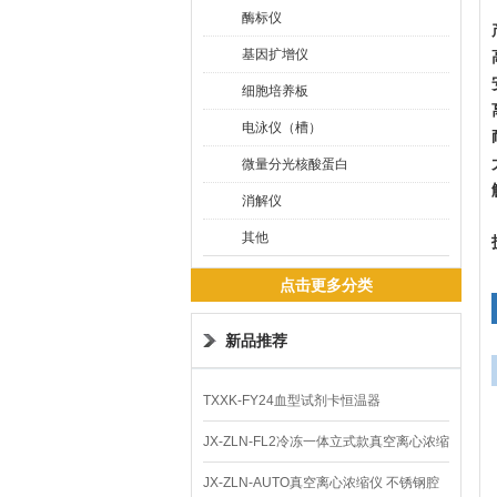
酶标仪
基因扩增仪
细胞培养板
电泳仪（槽）
微量分光核酸蛋白
消解仪
其他
点击更多分类
新品推荐
TXXK-FY24血型试剂卡恒温器
JX-ZLN-FL2冷冻一体立式款真空离心浓缩
仪 低温功能
JX-ZLN-AUTO真空离心浓缩仪 不锈钢腔