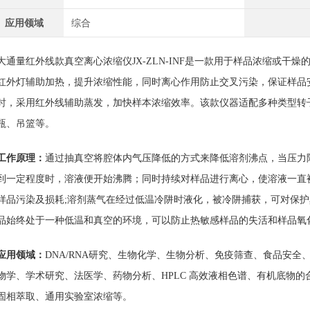
应用领域
综合
大通量红外线款真空离心浓缩仪
JX-ZLN-INF是一款用于样品浓缩或
红外灯辅助加热，提升浓缩性能，同时离心作用防止交叉污染，保证样品
时，采用红外线辅助蒸发，加快样本浓缩效率。该款仪器适配多种类型转
瓶、吊篮等。
工作原理：
通过抽真空将腔体内气压降低的方式来降低溶剂沸点，当压力
到一定程度时，溶液便开始沸腾；同时持续对样品进行离心，使溶液一直
样品污染及损耗
;溶剂蒸气在经过低温冷阱时液化，被冷阱捕获，可对保
品始终处于一种低温和真空的环境，可以防止热敏感样品的失活和样品氧
应用领域：
DNA/RNA研究、生物化学、生物分析、免疫筛查、食品安
物学、学术研究、法医学、药物分析、HPLC 高效液相色谱、有机底物的
固相萃取、通用实验室浓缩等。