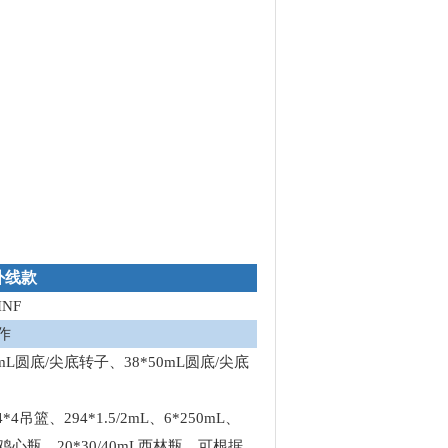
外线款
INF
作
0*15mL圆底/尖底转子、38*50mL圆底/尖底
*4吊篮、294*1.5/2mL、6*250mL、
00mL鸡心瓶、20*30/40mL西林瓶，可根据