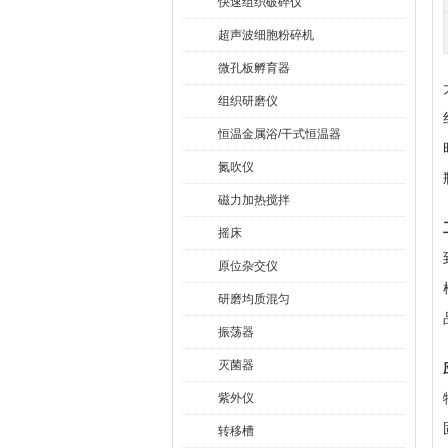
快速组织破碎仪
超声波细胞粉碎机
微孔板孵育器
组织研磨仪
恒温金属浴/干式恒温器
氮吹仪
磁力加热搅拌
摇床
原位杂交仪
研磨均质混匀
振荡器
灭菌器
紫外仪
转移槽