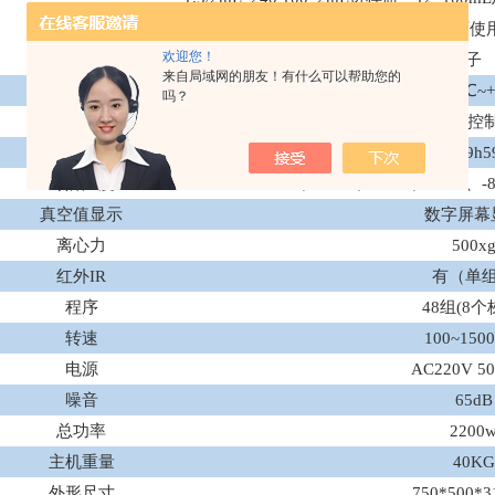
客户需求定制转子 注：普通款转子也可使
欢迎您！
子
来自局域网的朋友！有什么可以帮助您的
腔体温度
室温
+5℃~
吗？
极限真空值
≤0.3mbar（可选真空控制
时间限定
0~9999h5
冷阱温度
-50℃、-60℃、-65℃、-70℃、-
真空值显示
数字屏幕
离心力
500x
红外
IR
有（单
程序
48组(8个
转速
100~150
电源
AC220V 50
噪音
65dB
总功率
2200
主机重量
40KG
外形尺寸
750*500*