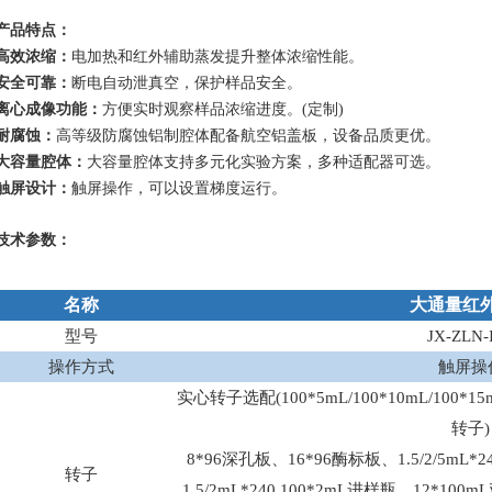
产品特点：
高效浓缩：
电加热和红外辅助蒸发提升整体浓缩性能。
安全可靠：
断电自动泄真空，保护样品安全。
离心成像功能：
方便实时观察样品浓缩进度。
(定制)
耐腐蚀：
高等级防腐蚀铝制腔体配备航空铝盖板，设备品质更优。
大容量腔体：
大容量腔体支持多元化实验方案，多种适配器可选。
触屏设计：
触屏操作，可以设置梯度运行。
技术参数：
名称
大通量红
型号
JX-ZLN-
操作方式
触屏操
实心转子选配
(100*5mL/100*10mL/10
转子)
8*96深孔板、16*96酶标板、1.5/2/5mL*24
转子
1.5/2mL*240 100*2mL进样瓶、12*1