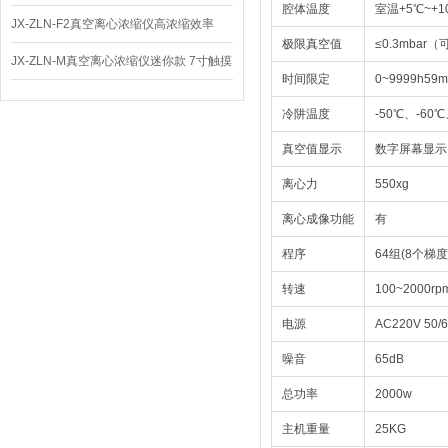
腔体温度
室温+5℃~+1
体
JX-ZLN-F2真空离心浓缩仪高浓缩效率
极限真空值
≤0.3mbar
JX-ZLN-M真空离心浓缩仪迷你款 7寸触摸
时间限定
0~9999h59m
屏
冷阱温度
-50℃、-60
真空值显示
数字屏幕显示
离心力
550xg
离心成像功能
有
程序
64组(8个梯度
转速
100~2000rp
电源
AC220V 50/
噪音
65dB
总功率
2000w
主机重量
25KG