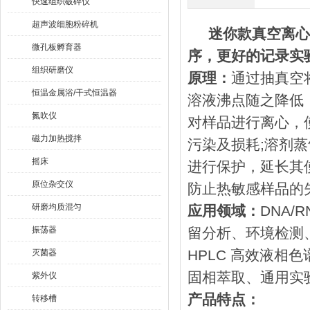
快速组织破碎仪
超声波细胞粉碎机
迷你款真空离心浓
微孔板孵育器
序，更好的记录实
组织研磨仪
原理：
通过抽真空
恒温金属浴/干式恒温器
溶液沸点随之降低
氮吹仪
对样品进行离心，
磁力加热搅拌
污染及损耗;溶剂
摇床
进行保护，延长其
原位杂交仪
防止热敏感样品的
研磨均质混匀
应用领域：
DNA
振荡器
留分析、环境检测
HPLC 高效液相
灭菌器
固相萃取、通用实
紫外仪
产品特点：
转移槽