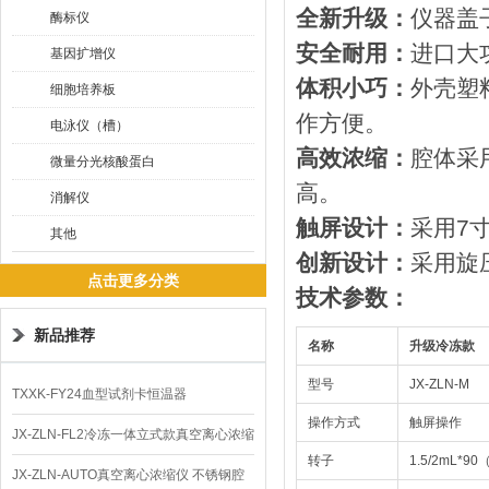
全新升级：
仪器盖
酶标仪
安全耐用：
进口大
基因扩增仪
体积小巧：
外壳塑
细胞培养板
作方便。
电泳仪（槽）
高效浓缩：
腔体采
微量分光核酸蛋白
高。
消解仪
触屏设计：
采用7
其他
创新设计：
采用旋
点击更多分类
技术参数：
新品推荐
名称
升级冷冻款
型号
JX-ZLN-M
TXXK-FY24血型试剂卡恒温器
操作方式
触屏操作
JX-ZLN-FL2冷冻一体立式款真空离心浓缩
转子
1.5/2mL*9
仪 低温功能
JX-ZLN-AUTO真空离心浓缩仪 不锈钢腔