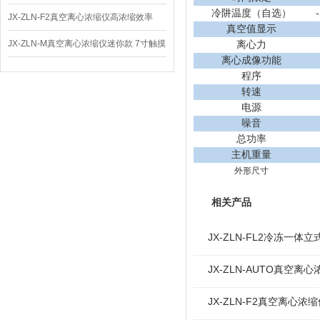
冷阱温度（自选）
体
JX-ZLN-F2真空离心浓缩仪高浓缩效率
真空值显示
JX-ZLN-M真空离心浓缩仪迷你款 7寸触摸
离心力
离心成像功能
屏
程序
转速
电源
噪音
总功率
主机重量
外形尺寸
相关产品
JX-ZLN-FL2冷冻一
JX-ZLN-AUTO真空离
JX-ZLN-F2真空离心