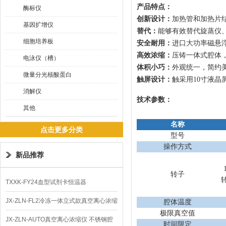
产品特点：
酶标仪
创新设计：
加热管和加热片
基因扩增仪
替代：
能够有效替代旋蒸仪
细胞培养板
安全耐用：
进口大功率磁悬
高效浓缩：
压铸一体式腔体
电泳仪（槽）
体积小巧：
外观统一，简约
微量分光核酸蛋白
触屏设计：
触采用
10寸液
消解仪
技术参数：
其他
名称
点击更多分类
型号
操作方式
新品推荐
转子
TXXK-FY24血型试剂卡恒温器
JX-ZLN-FL2冷冻一体立式款真空离心浓缩
腔体温度
极限真空值
仪 低温功能
JX-ZLN-AUTO真空离心浓缩仪 不锈钢腔
时间限定