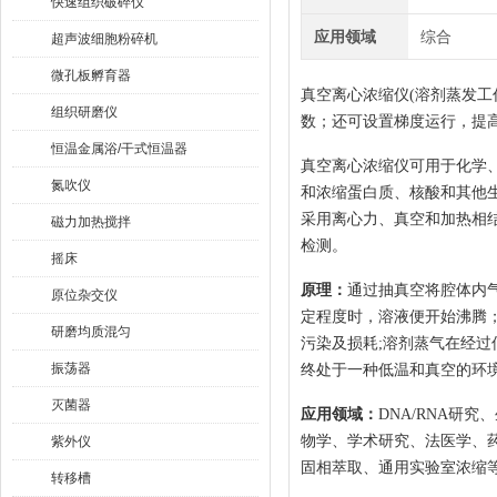
快速组织破碎仪
应用领域
综合
超声波细胞粉碎机
微孔板孵育器
真空离心浓缩仪
(溶剂蒸发工
组织研磨仪
数；还可设置梯度运行，提
恒温金属浴/干式恒温器
真空离心浓缩仪可用于化学
氮吹仪
和浓缩蛋白质、核酸和其他
采用离心力、真空和加热相
磁力加热搅拌
检测。
摇床
原理：
通过抽真空将腔体内
原位杂交仪
定程度时，溶液便开始沸腾
研磨均质混匀
污染及损耗
;溶剂蒸气在经
振荡器
终处于一种低温和真空的环
灭菌器
应用领域：
DNA/RNA研
物学、学术研究、法医学、药
紫外仪
固相萃取、通用实验室浓缩
转移槽