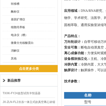
转移槽
应用领域：
DNA/RNA研
酶标仪
物学、学术研究、法医学、药
基因扩增仪
固相萃取、通用实验室浓缩
细胞培养板
电泳仪（槽）
产品特点：
万向轮设计：
自带可移动万
微量分光核酸蛋白
安全可靠：
断电自动泄真空
消解仪
离心成像功能：
方便实时观
其他
设备模块独立化：
主机、冷
冷阱内置：
冷阱内置，大大
点击更多分类
触屏设计：
触屏操作，可以
新品推荐
技术参数：
TXXK-FY24血型试剂卡恒温器
名称
型号
JX-ZLN-FL2冷冻一体立式款真空离心浓缩