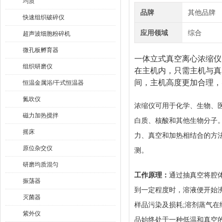
均质
品牌
其他品牌
快速组织破碎仪
应用领域
综合
超声波细胞粉碎机
微孔板孵育器
一体立式真空离心浓缩仪
组织研磨仪
在主机内，只需主机与真
间，主机高度更加合理，
恒温金属浴/干式恒温器
氮吹仪
浓缩仪可用于化学、生物、
磁力加热搅拌
白质、核酸和其他生物分子
摇床
力、真空和加热相结合的方
原位杂交仪
测。
研磨均质混匀
工作原理：
通过抽真空将腔
振荡器
到一定程度时，溶液便开始
灭菌器
样品污染及损耗
;溶剂蒸气
紫外仪
品始终处于一种低温和真空