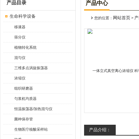
产品目录
产品中心
生命科学设备
网站首页
产
您的位置：
>
移液器
筛分仪
植物转化系统
混匀仪
三维多点涡旋振荡器
浓缩仪
组织研磨器
匀浆机均质器
恒温振荡器/加热混匀仪
菌种保存管
生物医疗核酸采样站
产品介绍：