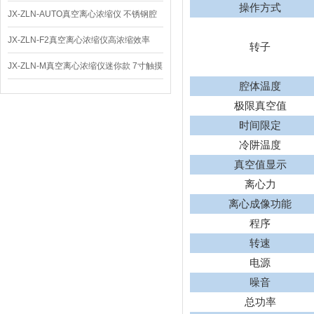
操作方式
仪 低温功能
JX-ZLN-AUTO真空离心浓缩仪 不锈钢腔
体
JX-ZLN-F2真空离心浓缩仪高浓缩效率
转子
JX-ZLN-M真空离心浓缩仪迷你款 7寸触摸
腔体温度
屏
极限真空值
时间限定
冷阱温度
真空值显示
离心力
离心成像功能
程序
转速
电源
噪音
总功率