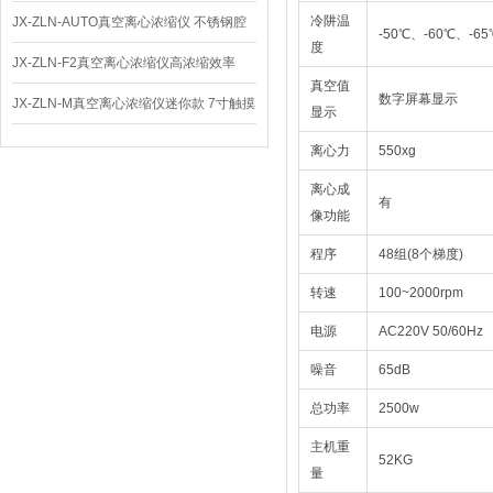
仪 低温功能
冷阱温
JX-ZLN-AUTO真空离心浓缩仪 不锈钢腔
-50℃、-60℃、-6
度
体
JX-ZLN-F2真空离心浓缩仪高浓缩效率
真空值
数字屏幕显示
JX-ZLN-M真空离心浓缩仪迷你款 7寸触摸
显示
屏
离心力
550xg
离心成
有
像功能
程序
48组(8个梯度)
转速
100~2000rpm
电源
AC220V 50/60Hz
噪音
65dB
总功率
2500w
主机重
52KG
量