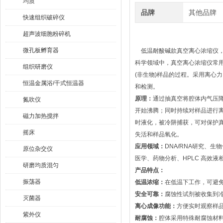
均质
品牌
其他品牌
快速组织破碎仪
超声波细胞粉碎机
微孔板孵育器
低温耐酸碱款真空离心浓缩仪，
科学领域中，真空离心浓缩仪常
组织研磨仪
(非生物)样品的过程。采用离心
恒温金属浴/干式恒温器
和检测。
原理：
通过抽真空将腔体内气压
氮吹仪
开始沸腾；同时持续对样品进行
磁力加热搅拌
时液化，被冷阱捕获，可对保护
摇床
失活和样品氧化。
应用领域：
DNA/RNA研究、
原位杂交仪
医学、药物分析、HPLC 高效
研磨均质混匀
产品特点：
振荡器
低温浓缩：
在低温下工作，可避
安全可靠：
腐蚀性试剂被收集到
灭菌器
离心成像功能：
方便实时观察样
紫外仪
耐腐蚀：
腔体采用特殊耐腐蚀材