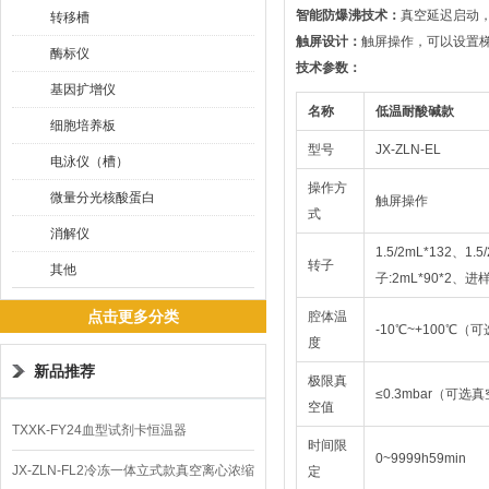
智能防爆沸技术：
真空延迟启动
转移槽
触屏设计：
触屏操作，可以设置
酶标仪
技术参数：
基因扩增仪
名称
低温耐酸碱款
细胞培养板
型号
JX-ZLN-EL
电泳仪（槽）
操作方
微量分光核酸蛋白
触屏操作
式
消解仪
1.5/2mL*132、1.
转子
其他
子:2mL*90*2、
点击更多分类
腔体温
-10℃~+100℃
度
新品推荐
极限真
≤0.3mbar（可选真
空值
TXXK-FY24血型试剂卡恒温器
时间限
0~9999h59min
JX-ZLN-FL2冷冻一体立式款真空离心浓缩
定