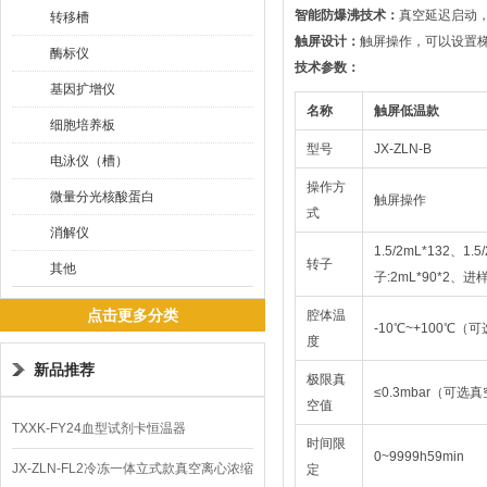
智能防爆沸技术：
真空延迟启动
转移槽
触屏设计：
触屏操作，可以设置
酶标仪
技术参数：
基因扩增仪
名称
触屏低温款
细胞培养板
型号
JX-ZLN-B
电泳仪（槽）
操作方
微量分光核酸蛋白
触屏操作
式
消解仪
1.5/2mL*132、1.
转子
其他
子:2mL*90*2、
点击更多分类
腔体温
-10℃~+100℃
度
新品推荐
极限真
≤0.3mbar（可选真
空值
TXXK-FY24血型试剂卡恒温器
时间限
0~9999h59min
JX-ZLN-FL2冷冻一体立式款真空离心浓缩
定