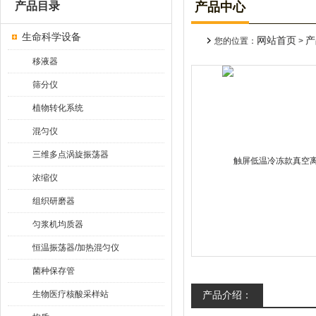
产品目录
产品中心
生命科学设备
网站首页
产
您的位置：
>
移液器
筛分仪
植物转化系统
混匀仪
三维多点涡旋振荡器
浓缩仪
组织研磨器
匀浆机均质器
恒温振荡器/加热混匀仪
菌种保存管
生物医疗核酸采样站
产品介绍：