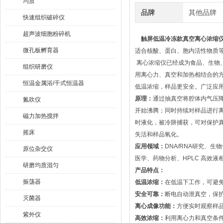
均质
品牌
其他品牌
快速组织破碎仪
超声波细胞粉碎机
触屏低温冷冻款真空离心浓缩
微孔板孵育器
适合核酸、蛋白、胞内活性物质
离心浓缩仪已经成为食品、生物、
组织研磨仪
用离心力、真空和加热相结合的
恒温金属浴/干式恒温器
低温浓缩，样品更安全。广泛应
原理：
通过抽真空将腔体内气压
氮吹仪
开始沸腾；同时持续对样品进行
磁力加热搅拌
时液化，被冷阱捕获，可对保护
摇床
失活和样品氧化。
应用领域：
DNA/RNA研究、
原位杂交仪
医学、药物分析、HPLC 高效
研磨均质混匀
产品特点：
振荡器
低温浓缩：
在低温下工作，可避
安全可靠：
断电自动泄真空，保
灭菌器
离心成像功能：
方便实时观察样
紫外仪
高效浓缩：
利用离心力和真空条