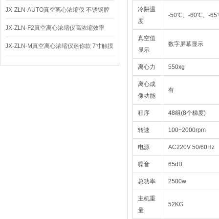
仪 低温功能
冷阱温
JX-ZLN-AUTO真空离心浓缩仪 不锈钢腔
-50℃、-60℃、-6
度
体
JX-ZLN-F2真空离心浓缩仪高浓缩效率
真空值
数字屏幕显示
JX-ZLN-M真空离心浓缩仪迷你款 7寸触摸
显示
屏
离心力
550xg
离心成
有
像功能
程序
48组(8个梯度)
转速
100~2000rpm
电源
AC220V 50/60Hz
噪音
65dB
总功率
2500w
主机重
52KG
量