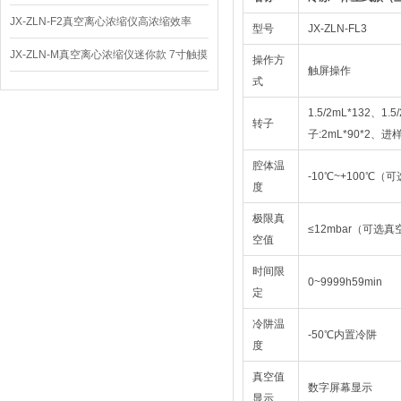
体
JX-ZLN-F2真空离心浓缩仪高浓缩效率
型号
JX-ZLN-FL3
JX-ZLN-M真空离心浓缩仪迷你款 7寸触摸
操作方
触屏操作
式
屏
1.5/2mL*132、1.
转子
子:2mL*90*2、
腔体温
-10℃~+100℃
度
极限真
≤12mbar（可选真
空值
时间限
0~9999h59min
定
冷阱温
-50℃内置冷阱
度
真空值
数字屏幕显示
显示