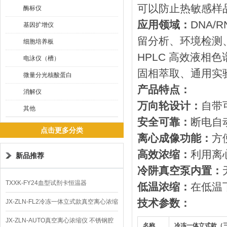
可以防止热敏感样
酶标仪
应用领域：
DNA
基因扩增仪
留分析、环境检测
细胞培养板
HPLC 高效液相
电泳仪（槽）
固相萃取、通用实
微量分光核酸蛋白
产品特点：
消解仪
万向轮设计：
自带
其他
安全可靠：
断电自
点击更多分类
离心成像功能：
方
高效浓缩：
利用离
新品推荐
冷阱真空泵内置：
TXXK-FY24血型试剂卡恒温器
低温浓缩：
在低温
技术参数：
JX-ZLN-FL2冷冻一体立式款真空离心浓缩
仪 低温功能
JX-ZLN-AUTO真空离心浓缩仪 不锈钢腔
名称
冷冻一体立式款（