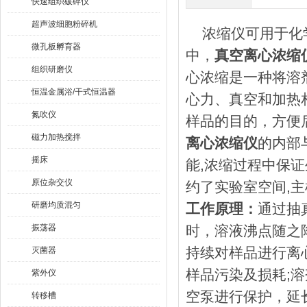
快速组织破碎仪
超声波细胞粉碎机
浓缩仪可用于化学
微孔板孵育器
中，
真空离心浓缩
组织研磨仪
心浓缩是一种将溶
恒温金属浴/干式恒温器
心力、真空和加热
氮吹仪
样品的目的，方便
磁力加热搅拌
离心浓缩仪
的内部
摇床
能,浓缩过程中保
原位杂交仪
约了实验室空间,
研磨均质混匀
工作原理：
通过抽
振荡器
时，溶液沸点随之
持续对样品进行离
灭菌器
样品污染及损耗;
紫外仪
空泵进行保护，延
转移槽