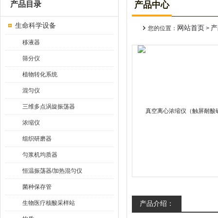
产品目录
产品中心
生命科学设备
网站首页
产
您的位置：
>
移液器
筛分仪
植物转化系统
混匀仪
三维多点涡旋振荡器
浓缩仪
组织研磨器
匀浆机均质器
恒温振荡器/加热混匀仪
菌种保存管
生物医疗核酸采样站
产品介绍：