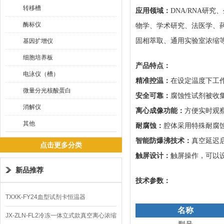
转移槽
应用领域：
DNA/RNA研
酶标仪
物学、学术研究、法医学、药
固相萃取、通用实验室浓缩
基因扩增仪
细胞培养板
产品特点：
电泳仪（槽）
精准控温：
在设定温度下工
微量分光核酸蛋白
安全可靠：
腐蚀性试剂被收
消解仪
离心成像功能：
方便实时观
其他
耐腐蚀：
腔体采用特殊耐腐
智能防爆沸技术：
真空延迟
点击更多分类
触屏设计：
触屏操作，可以
新品推荐
技术参数：
TXXK-FY24血型试剂卡恒温器
名称
JX-ZLN-FL2冷冻一体立式款真空离心浓缩