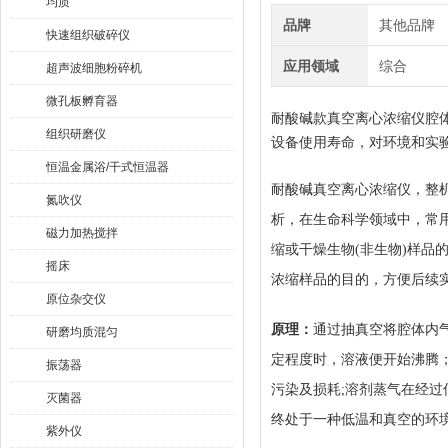
均质
品牌
其他品牌
快速组织破碎仪
应用领域
综合
超声波细胞粉碎机
微孔板孵育器
耐酸碱款真空离心浓缩仪腔
组织研磨仪
设备使用寿命，对环境和实
恒温金属浴/干式恒温器
耐酸碱真空离心浓缩仪，整
氮吹仪
析，在生命科学领域中，常
磁力加热搅拌
缩或干燥生物
(非生物)样
摇床
浓缩样品的目的，方便后续
原位杂交仪
原理：
通过抽真空将腔体内
研磨均质混匀
定程度时，溶液便开始沸腾
振荡器
污染及损耗
;溶剂蒸气在经
灭菌器
终处于一种低温和真空的环
紫外仪