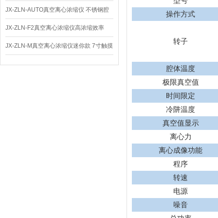
型号
仪 低温功能
JX-ZLN-AUTO真空离心浓缩仪 不锈钢腔
操作方式
体
JX-ZLN-F2真空离心浓缩仪高浓缩效率
转子
JX-ZLN-M真空离心浓缩仪迷你款 7寸触摸
屏
腔体温度
极限真空值
时间限定
冷阱温度
真空值显示
离心力
离心成像功能
程序
转速
电源
噪音