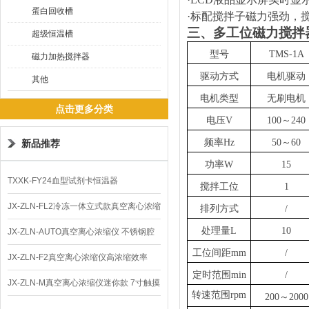
蛋白回收槽
·标配搅拌子磁力强劲，搅
三、
多工位磁力搅拌
超级恒温槽
型号
TMS-1A
磁力加热搅拌器
驱动方式
电机驱动
其他
电机类型
无刷电机
点击更多分类
电压
V
1
00～240
频率
Hz
50～60
新品推荐
功率
W
15
TXXK-FY24血型试剂卡恒温器
搅拌工位
1
JX-ZLN-FL2冷冻一体立式款真空离心浓缩
排列方式
/
处理量
L
10
仪 低温功能
JX-ZLN-AUTO真空离心浓缩仪 不锈钢腔
工位间距
mm
/
体
JX-ZLN-F2真空离心浓缩仪高浓缩效率
定时范围
min
/
JX-ZLN-M真空离心浓缩仪迷你款 7寸触摸
转速范围
rpm
200～2000
屏