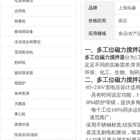
毛发研磨仪
品牌
上海拓赫
点焊机
价格区间
面议
研磨机
振动筛设备
应用领域
食品/农产品
冷冻混合研磨仪
一、
多工位磁力搅拌
雪花制冰机
多工位磁力搅拌器
分为
1
粉碎机
足足不同的实验需求;常
环保、化工、生物、制药
旋转蒸发器
二、
多工位磁力搅拌
电阻炉
·85~230V宽电压设计适
各种泵类
·具有时间设定功能，1
·IP64防护等级，提供
灭菌器
·每个工位100%同
离心机
速范围广;
蒸馏水器
·采用不锈钢材质,结实牢
·直流无刷电机驱动，噪
恒温水浴/油浴
·LCD液品显示屏实时显