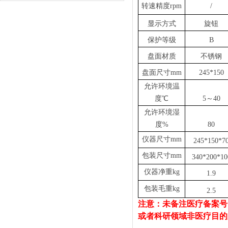
转速精度
rpm
/
显示方式
旋钮
保护等级
B
盘面材质
不锈钢
盘面尺寸
mm
245*150
允许环境温
度
℃
5～40
允许环境湿
度
%
80
仪器尺寸
mm
245*150*7
包装尺寸
mm
340*200*10
仪器净重
kg
1.9
包装毛重
kg
2.5
注意：未备注医疗备案号
或者科研领域非医疗目的