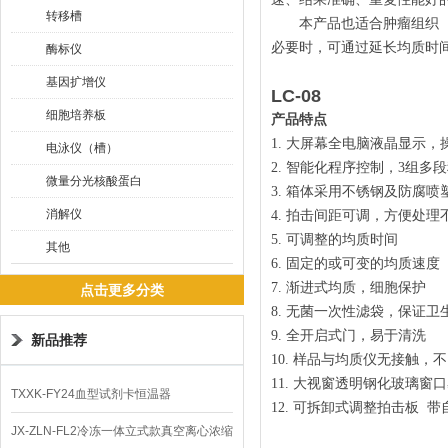
转移槽
本产品也适合肿瘤组织（如
必要时，可通过延长均质时
酶标仪
基因扩增仪
LC-08
细胞培养板
产品特点
1. 大屏幕全电脑液晶显示，
电泳仪（槽）
2. 智能化程序控制，3组
微量分光核酸蛋白
3. 箱体采用不锈钢及防腐喷
消解仪
4. 拍击间距可调，方便处
5. 可调整的均质时间
其他
6. 固定的或可变的均质速度
7. 渐进式均质，细胞保护
点击更多分类
8. 无菌一次性滤袋，保证卫
9. 全开启式门，易于清洗
新品推荐
10. 样品与均质仪无接触，
11. 大视窗透明钢化玻璃窗
TXXK-FY24血型试剂卡恒温器
12. 可拆卸式调整拍击板 
JX-ZLN-FL2冷冻一体立式款真空离心浓缩