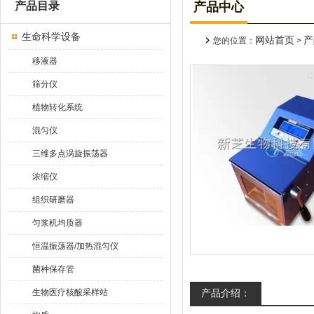
产品目录
产品中心
生命科学设备
网站首页
产
您的位置：
>
移液器
筛分仪
植物转化系统
混匀仪
三维多点涡旋振荡器
浓缩仪
组织研磨器
匀浆机均质器
恒温振荡器/加热混匀仪
菌种保存管
生物医疗核酸采样站
产品介绍：