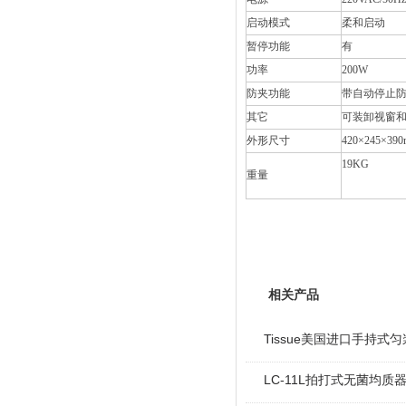
启动模式
柔和启动
暂停功能
有
功率
200W
防夹功能
带自动停止
其它
可装卸视窗
外形尺寸
420×245×39
19KG
重量
相关产品
Tissue美国进口手持式
LC-11L拍打式无菌均质