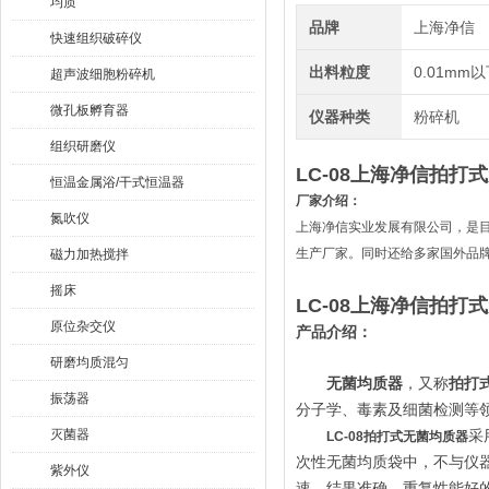
均质
品牌
上海净信
快速组织破碎仪
出料粒度
0.01mm
超声波细胞粉碎机
微孔板孵育器
仪器种类
粉碎机
组织研磨仪
LC-08
上海净信拍打式
恒温金属浴/干式恒温器
厂家介绍：
氮吹仪
上海净信实业发展有限公司，是
生产厂家。同时还给多家国外品牌
磁力加热搅拌
摇床
LC-08
上海净信拍打式
原位杂交仪
产品介绍：
研磨均质混匀
无菌均质器
，又称
拍打
振荡器
分子学、毒素及细菌检测等
灭菌器
采
LC-08
拍打式无菌均质器
次性无菌均质袋中，不与仪
紫外仪
速、结果准确、重复性能好