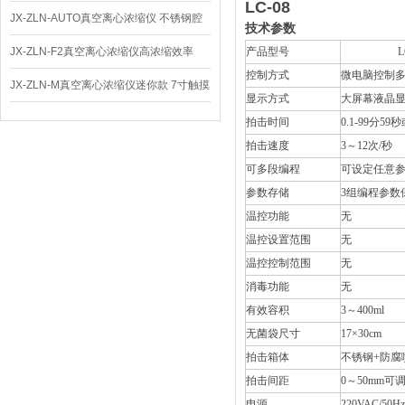
LC-08
仪 低温功能
JX-ZLN-AUTO真空离心浓缩仪 不锈钢腔
技术参数
体
JX-ZLN-F2真空离心浓缩仪高浓缩效率
产品型号
LC-
控制方式
微电脑控制多
JX-ZLN-M真空离心浓缩仪迷你款 7寸触摸
显示方式
大屏幕液晶
屏
拍击时间
0.1-99分5
拍击速度
3～12次/秒
可多段编程
可设定任意
参数存储
3组编程参数
温控功能
无
温控设置范围
无
温控控制范围
无
消毒功能
无
有效容积
3～400ml
无菌袋尺寸
17×30cm
拍击箱体
不锈钢+防腐
拍击间距
0～50mm可
电源
220VAC/50Hz