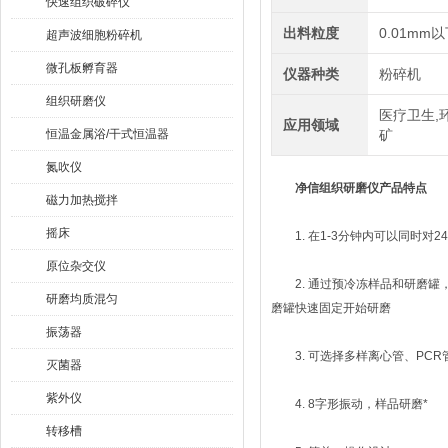
快速组织破碎仪
出料粒度
0.01mm
超声波细胞粉碎机
微孔板孵育器
仪器种类
粉碎机
组织研磨仪
医疗卫生,
应用领域
恒温金属浴/干式恒温器
矿
氮吹仪
净信组织研磨仪
产品特点
磁力加热搅拌
摇床
1. 在1-3分钟内可以同时对2
原位杂交仪
2. 通过预冷冻样品和研磨罐，
研磨均质混匀
磨罐快速固定开始研磨
振荡器
3. 可选择多样离心管、PCR
灭菌器
紫外仪
4. 8字形振动，样品研磨*
转移槽