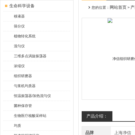
生命科学设备
网站首页
产
您的位置：
>
移液器
筛分仪
植物转化系统
混匀仪
三维多点涡旋振荡器
浓缩仪
组织研磨器
匀浆机均质器
恒温振荡器/加热混匀仪
菌种保存管
生物医疗核酸采样站
产品介绍：
均质
品牌
上海净信