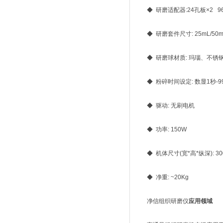
◆ 研磨适配器:24孔板×2 96
◆ 研磨套件尺寸: 25mL/50m
◆ 研磨球材质: 玛瑙、不锈
◆ 粉碎时间设定: 数显1秒-9
◆ 驱动: 无刷电机
◆ 功率: 150W
◆ 机体尺寸(宽*高*纵深): 300*
◆ 净重: ~20Kg
净信组织研磨仪
应用领域