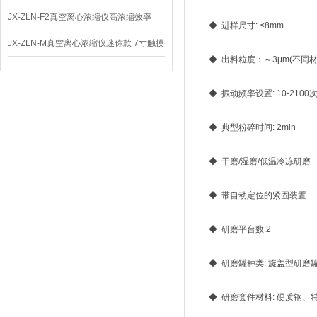
体
JX-ZLN-F2真空离心浓缩仪高浓缩效率
◆ 进样尺寸: ≤8mm
JX-ZLN-M真空离心浓缩仪迷你款 7寸触摸
◆ 出料粒度：～3μm(不同材
屏
◆ 振动频率设置: 10-2100次
◆ 典型粉碎时间: 2min
◆ 干磨/湿磨/低温冷冻研磨
◆ 带自动定位的紧固装置
◆ 研磨平台数:2
◆ 研磨罐种类: 旋盖型研磨
◆ 研磨套件材料: 硬质钢、特氟龙 尼