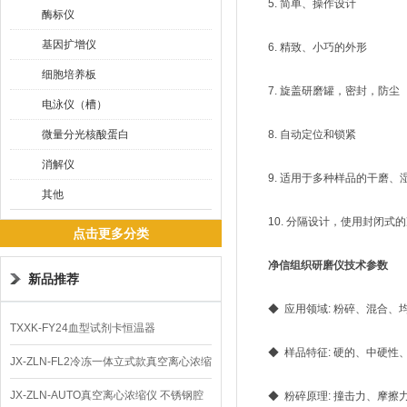
5. 简单、操作设计
酶标仪
基因扩增仪
6. 精致、小巧的外形
细胞培养板
7. 旋盖研磨罐，密封，防尘
电泳仪（槽）
微量分光核酸蛋白
8. 自动定位和锁紧
消解仪
9. 适用于多种样品的干磨、
其他
10. 分隔设计，使用封闭式
点击更多分类
净信组织研磨仪
技术参数
新品推荐
◆ 应用领域: 粉碎、混合、
TXXK-FY24血型试剂卡恒温器
◆ 样品特征: 硬的、中硬性
JX-ZLN-FL2冷冻一体立式款真空离心浓缩
仪 低温功能
JX-ZLN-AUTO真空离心浓缩仪 不锈钢腔
◆ 粉碎原理: 撞击力、摩擦