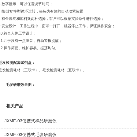
6.数字显示，可以任意调节时间；
7.按倒"8"字型循环运转，夹头为有效的自动琐紧装置；
8.有金属夹和塑料夹两种选择，客户可以根据实验条件进行选择；
9.安全设计，工作过程中，面罩一打开，机器停止工作，保证操作安全；
10.符合人体工学设计；
11.几乎没有一点噪音，自动警报提醒；
12.操作简便、维护容易、振荡均匀。
毛发检测配套试剂盒：
毛发检测耗材（三联卡）、毛发检测耗材（五联卡）。
毛发研磨效果图：
相关产品
JXMF-03便携式样品研磨仪
JXMF-03便携式毛发研磨仪