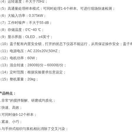
（4）运转速度：不大于70Hz；
（5）高通量处理样本模式：可同时处理1-6个样本。可进行现场快速检测；
（6）大输入功率：0.375kW；
（7）工作时噪声：不大于55 dB；
（8）存储温度：0℃~40 ℃；
（9）显示界面：OLED，≥4英寸；
（10）盖子配有内置安全锁，打开的状态下仪器不能运行，从而保证操作安全；盖子
（11）电源电压：AC 220±20V,50HZ；
（12）电机功率：60W；
（13）混合转速：2800转/分～6000转/分；
（14）定时范围：根据实验要求任意设定；
（15）整机重量：20kg；
产品特点：
1.非常*的搅拌裂解、研磨或均质化；
2.快速、高效；
3.可同时做6-12个样本；
4.紧凑、小巧；
5.与手持式组织匀浆机相比消除了交叉污染；