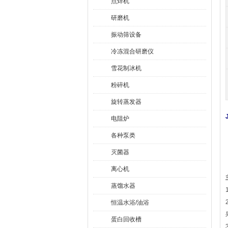
点焊机
研磨机
振动筛设备
冷冻混合研磨仪
雪花制冰机
粉碎机
旋转蒸发器
电阻炉
各种泵类
灭菌器
离心机
蒸馏水器
恒温水浴/油浴
蛋白回收槽