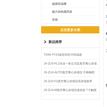
超级恒温槽
磁力加热搅拌器
其他
点击更多分类
新品推荐
TXXK-FY24血型试剂卡恒温器
JX-ZLN-FL2冷冻一体立式款真空离心浓缩
仪 低温功能
JX-ZLN-AUTO真空离心浓缩仪 不锈钢腔
体
JX-ZLN-F2真空离心浓缩仪高浓缩效率
JX-ZLN-M真空离心浓缩仪迷你款 7寸触摸
屏