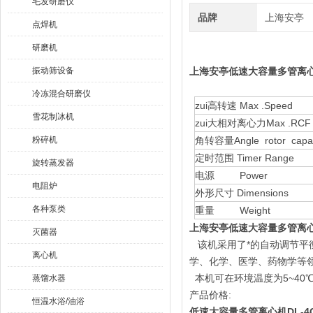
毛发研磨仪
品牌
上海安亭
点焊机
研磨机
振动筛设备
上海安亭低速大容量多管离心机
冷冻混合研磨仪
zui高转速 Max .Speed
雪花制冰机
zui大相对离心力Max .RCF
粉碎机
角转容量Angle rotor capac
定时范围 Timer Range
旋转蒸发器
电源 Power
电阻炉
外形尺寸 Dimensions
各种泵类
重量 Weight
上海安亭低速大容量多管离心机
灭菌器
该机采用了*的自动调节平
离心机
学、化学、医学、药物学等
本机可在环境温度为5~40
蒸馏水器
产品价格:
恒温水浴/油浴
低速大容量多管离心机DL-4