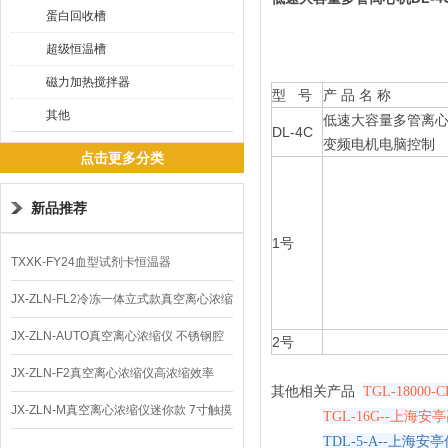
蛋白回收槽
超级恒温槽
磁力加热搅拌器
型 号
产 品 名 称
其他
低速大容量多管离
DL-4C
变频电机电脑控制
点击更多分类
新品推荐
1号
TXXK-FY24血型试剂卡恒温器
JX-ZLN-FL2冷冻一体立式款真空离心浓缩
仪 低温功能
JX-ZLN-AUTO真空离心浓缩仪 不锈钢腔
2号
体
JX-ZLN-F2真空离心浓缩仪高浓缩效率
其他相关产品
TGL-1800
JX-ZLN-M真空离心浓缩仪迷你款 7寸触摸
TGL-16G--上海
TDL-5-A--上海
屏