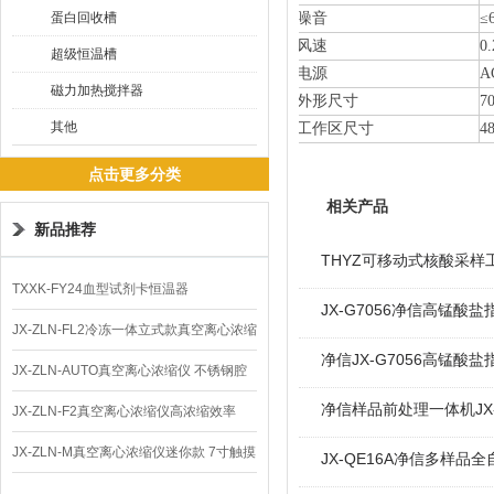
蛋白回收槽
噪音
≤
风速
0.
超级恒温槽
电源
A
磁力加热搅拌器
外形尺寸
7
其他
工作区尺寸
4
点击更多分类
相关产品
新品推荐
THYZ可移动式核酸采样
TXXK-FY24血型试剂卡恒温器
JX-G7056净信高锰酸
JX-ZLN-FL2冷冻一体立式款真空离心浓缩
净信JX-G7056高锰酸
仪 低温功能
JX-ZLN-AUTO真空离心浓缩仪 不锈钢腔
净信样品前处理一体机JX-
体
JX-ZLN-F2真空离心浓缩仪高浓缩效率
JX-ZLN-M真空离心浓缩仪迷你款 7寸触摸
JX-QE16A净信多样品
屏