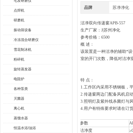
毛发研磨仪
品牌
苏净净化
点焊机
研磨机
洁净双向传递窗APB-557
振动筛设备
生产厂家：J|苏州净化
参考价格：6500
冷冻混合研磨仪
概 述：
雪花制冰机
该装置是一种洁净的辅助*
室的开门次数，降低对洁净
粉碎机
旋转蒸发器
电阻炉
特 点：
1.工作区内采用不锈钢板，
各种泵类
2.传递窗两边门配备风机启
灭菌器
3.照明灯及紫外线杀菌灯与
离心机
4.用户有特殊要求时请在订
蒸馏水器
参数
A
恒温水浴/油浴
洁净度
≥