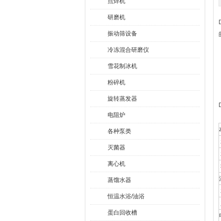
点焊机
研磨机
振动筛设备
冷冻混合研磨仪
雪花制冰机
粉碎机
旋转蒸发器
电阻炉
各种泵类
灭菌器
离心机
蒸馏水器
恒温水浴/油浴
蛋白回收槽