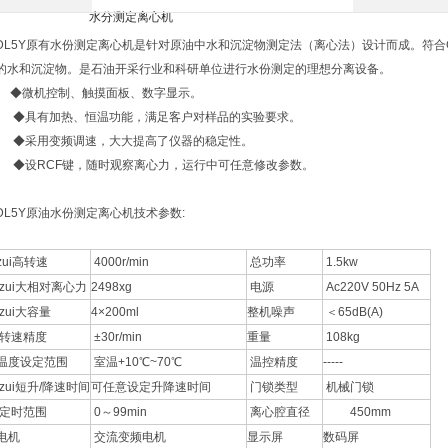
DL5Y原有水份测定离心机是针对原油中水和沉淀物测定法（离心法）设计而成。符合GB
的水和沉淀物。是石油开采行业和科研单位进行水份测定的理想分离设备。
◆微机控制、触摸面板、数字显示。
◆具有加热、恒温功能，满足客户对样品的实验要求。
◆采用变频调速，大大提高了仪器的稳定性。
◆设RCF键，随时观察离心力，运行中可任意修改参数。
DL5Y原油水份测定离心机技术参数:
zui高转速
4000r/min
总功率
1.5kw
zui大相对离心力
2498xg
电源
Ac220V 50Hz 5A
zui大容量
4×200ml
整机噪声
＜65dB(A)
转速精度
±30r/min
重量
108kg
温度设定范围
室温+10℃~70℃
温控精度
-----
zui短升/降速时间
可任意设定升降速时间
门锁类型
机械门锁
定时范围
0～99min
离心腔直径
450mm
电机
交流变频电机
显示屏
数码屏