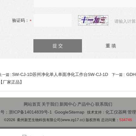
验证码：
请输入计算
SW-CJ-1D苏州净化单人单面净化工作台SW-CJ-1D
GDH
上一篇 :
下一篇 :
【厂家正品】
网站首页
关于我们
新闻中心
产品中心
联系我们
号：浙ICP备14014839号-1
GoogleSitemap
化工仪器网
管理
技术支持：
©2026 衢州新芝生物科技有限公司(www.zg17.cc) 版权所有 总访问量：
534746