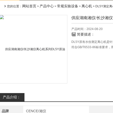
网站首页
产品中心
常规实验设备
离心机
您的位置：
>
>
>
> DL5Y测定离心
供应湖南湘仪/长沙湘仪
产品时间：2024-08-20
简要描述：
DL5Y原有水份测定离心机是
符合GB/T6533-86标准
采行业和科研单位进行水份测
◆微机控制、触摸面板、数字
实验要求。
◆采用变频调速，大大提高了
◆设RCF键，随时观
产品介绍：
品牌
CENCE/湘仪