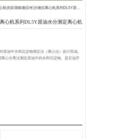
机供应湖南湘仪/长沙湘仪离心机系列DL5Y原油水分测定离心机
离心机系列DL5Y原油水分测定离心机
针对原油中水和沉淀物测定法（离心法）设计而成。
要求，用离心分离法测定原油中的水和沉淀物。是石油开
定的理想分离设备。
显示。◆具有加热、恒温功能，满足客户对样品的
仪器的稳定性。