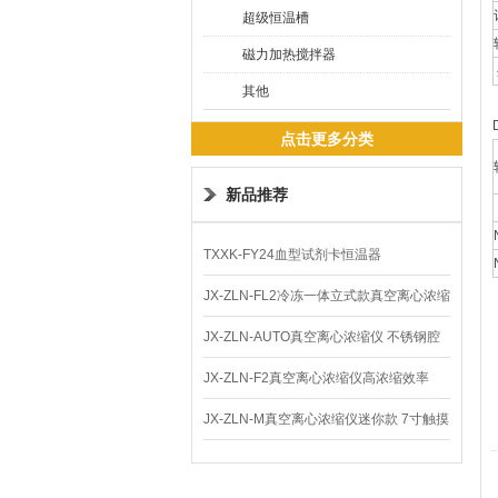
超级恒温槽
磁力加热搅拌器
其他
点击更多分类
新品推荐
TXXK-FY24血型试剂卡恒温器
JX-ZLN-FL2冷冻一体立式款真空离心浓缩
仪 低温功能
JX-ZLN-AUTO真空离心浓缩仪 不锈钢腔
体
JX-ZLN-F2真空离心浓缩仪高浓缩效率
JX-ZLN-M真空离心浓缩仪迷你款 7寸触摸
屏