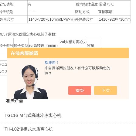
记忆功能
有
腔内相对温度
常温+5℃
转子识别
------
驱动方式
直接驱动
外形尺寸
1140×720×610mm(L×W×H)
外包装尺寸
1410×920×730mm
DL5Y原油水份测定离心机转子参数:
zui大相对离心力
转子型号
转子类型
zui高转速（r/min）
容量
（×g）
水平转子
4000
2498
28×10ml
欢迎您！
NO.2
水平转子
3000
2062
4×100ml
来自局域网的朋友！有什么可以帮助您的
NO.3
水平转子
3000
2000
4×200ml
吗？
相关产品
TGL16-M台式高速冷冻离心机
TH-L02便携式水质离心机