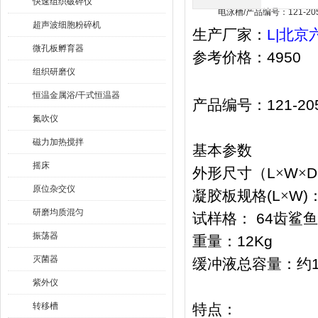
快速组织破碎仪
超声波细胞粉碎机
生产厂家：
L|
北京
微孔板孵育器
参考价格：
4950
组织研磨仪
恒温金属浴/干式恒温器
产品编号：
121-20
氮吹仪
磁力加热搅拌
基本参数
摇床
外形尺寸（
L
×
W
×
D
原位杂交仪
凝胶板规格
(L
×
W)
研磨均质混匀
试样格：
64
齿鲨鱼
振荡器
重量：
12Kg
灭菌器
缓冲液总容量：约
紫外仪
转移槽
特点：