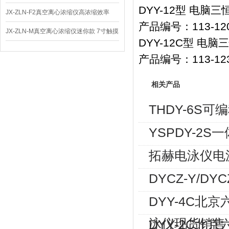
DYY-12
型
电脑三
体
JX-ZLN-F2真空离心浓缩仪高浓缩效率
产品编号：
113-12
JX-ZLN-M真空离心浓缩仪迷你款 7寸触摸
DYY-12C
型
电脑三
屏
产品编号：
113-12
相关产品
THDY-6S
YSPDY-2
拓赫电泳仪电源D
DYCZ-Y/D
DYY-4C北京
泳仪现货销售
DYY-2C北