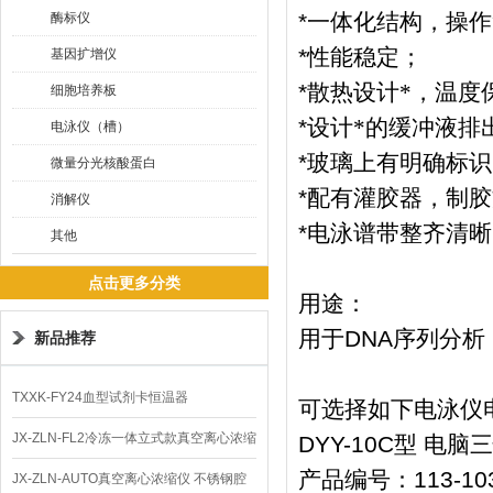
*
一体化结构，操作
酶标仪
*
性能稳定；
基因扩增仪
*
散热设计*，温度
细胞培养板
*
设计*的缓冲液排
电泳仪（槽）
*
玻璃上有明确标识
微量分光核酸蛋白
*
配有灌胶器，制胶
消解仪
*
电泳谱带整齐清晰
其他
点击更多分类
用途：
用于
DNA
序列分析
新品推荐
TXXK-FY24血型试剂卡恒温器
可选择如下电泳仪
JX-ZLN-FL2冷冻一体立式款真空离心浓缩
DYY-10C
型
电脑三
产品编号：
113-10
仪 低温功能
JX-ZLN-AUTO真空离心浓缩仪 不锈钢腔