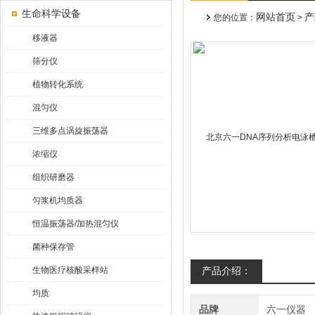
生命科学设备
网站首页
产
您的位置：
>
移液器
筛分仪
植物转化系统
混匀仪
三维多点涡旋振荡器
浓缩仪
组织研磨器
匀浆机均质器
恒温振荡器/加热混匀仪
菌种保存管
生物医疗核酸采样站
产品介绍：
均质
品牌
六一仪器