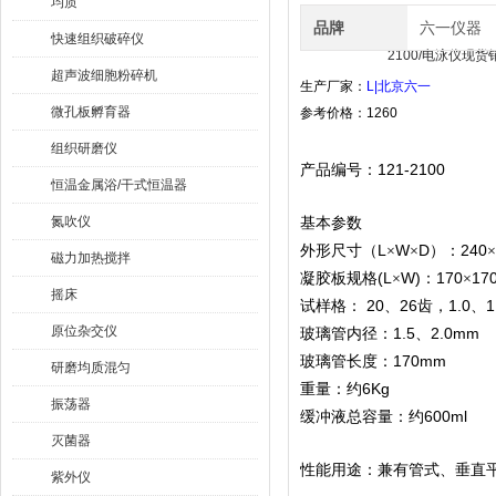
均质
品牌
六一仪器
快速组织破碎仪
超声波细胞粉碎机
生产厂家：
L|
北京六一
微孔板孵育器
参考价格：
1260
组织研磨仪
121-2100
产品编号：
恒温金属浴/干式恒温器
氮吹仪
基本参数
L
W
D
240
外形尺寸（
×
×
）：
×
磁力加热搅拌
(L
W)
170
17
凝胶板规格
×
：
×
摇床
20
26
1.0
1
试样格：
、
齿，
、
原位杂交仪
1.5
2.0mm
玻璃管内径：
、
170mm
玻璃管长度：
研磨均质混匀
6Kg
重量：约
振荡器
600ml
缓冲液总容量：约
灭菌器
性能用途：兼有管式、垂直
紫外仪