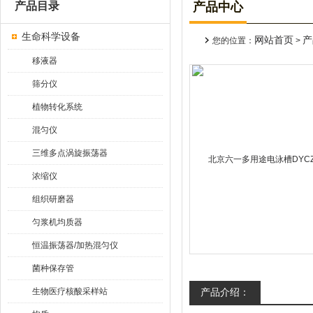
产品目录
产品中心
生命科学设备
网站首页
产
您的位置：
>
移液器
筛分仪
植物转化系统
混匀仪
三维多点涡旋振荡器
浓缩仪
组织研磨器
匀浆机均质器
恒温振荡器/加热混匀仪
菌种保存管
生物医疗核酸采样站
产品介绍：