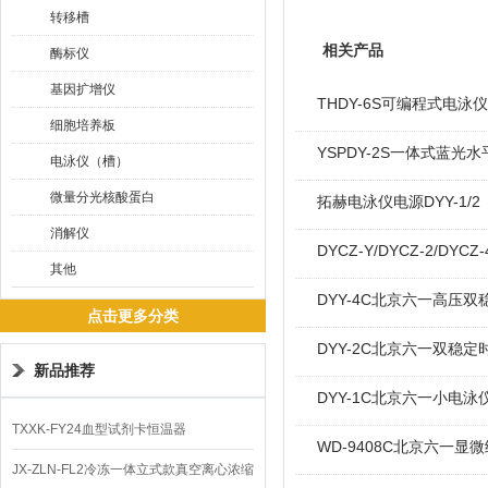
转移槽
相关产品
酶标仪
基因扩增仪
THDY-6S可编程式电泳
细胞培养板
YSPDY-2S一体式蓝光
电泳仪（槽）
微量分光核酸蛋白
拓赫电泳仪电源DYY-1/2
消解仪
DYCZ-Y/DYCZ-2/
其他
DYY-4C北京六一高压双稳
点击更多分类
DYY-2C北京六一双稳定
新品推荐
DYY-1C北京六一小电泳
TXXK-FY24血型试剂卡恒温器
WD-9408C北京六一显微
JX-ZLN-FL2冷冻一体立式款真空离心浓缩