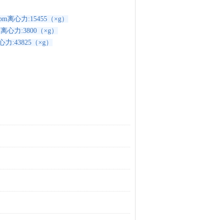
pm离心力:15455（×g
）
大离心力:3800（×g
）
力:43825（×g）