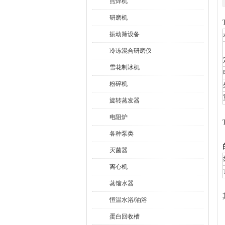
点焊机
研磨机
振动筛设备
冷冻混合研磨仪
雪花制冰机
粉碎机
旋转蒸发器
电阻炉
各种泵类
灭菌器
离心机
蒸馏水器
恒温水浴/油浴
蛋白回收槽