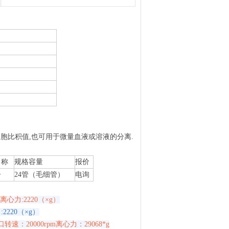
血细胞比积值,也可用于微量血液或溶液的分离.
名称
规格容量
报价
子
24管（毛细管）
电询
m离心力:2220（×g）
:2220（×g）
口转速：20000rpm离心力：29068*g