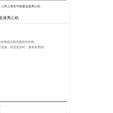
TGL-12B上海安亭微量血液离心机
量血液离心机
请来电或在线优惠折扣价格。
格更优惠，供货更及时，服务更周到!