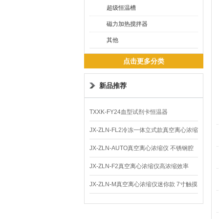
超级恒温槽
磁力加热搅拌器
其他
点击更多分类
新品推荐
TXXK-FY24血型试剂卡恒温器
JX-ZLN-FL2冷冻一体立式款真空离心浓缩
仪 低温功能
JX-ZLN-AUTO真空离心浓缩仪 不锈钢腔
体
JX-ZLN-F2真空离心浓缩仪高浓缩效率
JX-ZLN-M真空离心浓缩仪迷你款 7寸触摸
屏