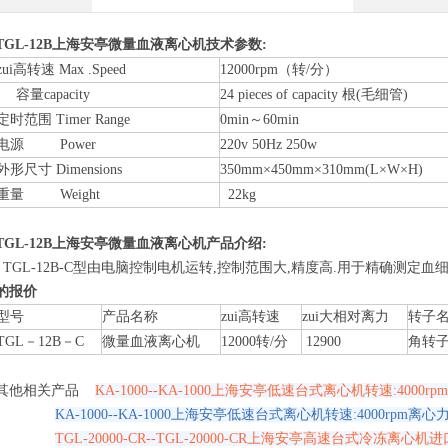
TGL-12B上海安亭微量血液离心机技术参数:
zui高转速 Max .Speed
12000rpm（转/分）
容量capacity
24 pieces of capacity 根(毛细管)
定时范围 Timer Range
0min～60min
电源 Power
220v 50Hz 250w
外形尺寸 Dimensions
350mm×450mm×310mm(L×W×H)
重量 Weight
22kg
TGL-12B上海安亭微量血液离心机产品介绍:
TGL-12B-C型由电脑控制电机运转,控制范围大,精度高.用于精确测定
的报价
型号
产品名称
zui高转速
zui大相对离力
转子
TGL－12B－C
微量血液离心机
12000转/分
12900
角转
其他相关产品
KA-1000--KA-1000上海安亭低速台式离心机转速:4000rp
KA-1000--KA-1000上海安亭低速台式离心机转速:4000rpm离心力
TGL-20000-CR--TGL-20000-CR上海安亭高速台式冷冻离心机进