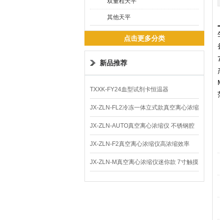
双量程天平
其他天平
点击更多分类
新品推荐
TXXK-FY24血型试剂卡恒温器
JX-ZLN-FL2冷冻一体立式款真空离心浓缩
仪 低温功能
JX-ZLN-AUTO真空离心浓缩仪 不锈钢腔
体
JX-ZLN-F2真空离心浓缩仪高浓缩效率
JX-ZLN-M真空离心浓缩仪迷你款 7寸触摸
屏