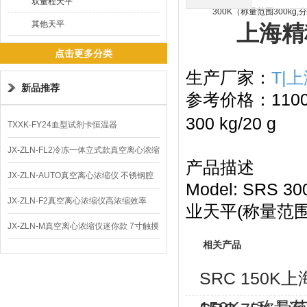
双量程天平
其他天平
上海精
点击更多分类
生产厂家：
T|
新品推荐
参考价格：1100
300 kg/20 g
TXXK-FY24血型试剂卡恒温器
JX-ZLN-FL2冷冻一体立式款真空离心浓缩
产品描述
仪 低温功能
JX-ZLN-AUTO真空离心浓缩仪 不锈钢腔
Model: SRS 300K
体
JX-ZLN-F2真空离心浓缩仪高浓缩效率
业天平(称量范围
JX-ZLN-M真空离心浓缩仪迷你款 7寸触摸
相关产品
屏
SRC 150K
150K（称量范