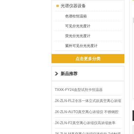
光谱仪器设备
色谱柱恒温箱
可见分光光度计
荧光分光光度计
紫外可见分光光度计
点击更多分类
新品推荐
TXXK-FY24血型试剂卡恒温器
JX-ZLN-FL2冷冻一体立式款真空离心浓缩
仪 低温功能
JX-ZLN-AUTO真空离心浓缩仪 不锈钢腔
体
JX-ZLN-F2真空离心浓缩仪高浓缩效率