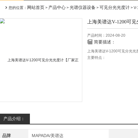
网站首页
产品中心
光谱仪器设备
可见分光光度计
您的位置：
>
>
>
> V
上海美谱达V-1200
产品时间：2024-08-20
简要描述：
上海美谱达V-1200可见分光
主要特点：
1.仪器采用128×64位点阵
系数、200组测试数据，并可
2.主机可保存100条标准曲线
数据，从此免除你意外丢失数
3与潮流同步的USB数据输出
产品介绍：
品牌
MAPADA/美谱达