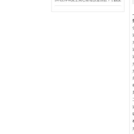
JX-ZLN-M真空离心浓缩仪迷你款 7寸触摸
屏