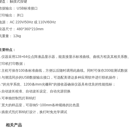
键盘： 触摸式按键
数据输出： USB标准接口
打印输出： 并口
电源： AC 220V/50Hz 或 110V/60Hz
仪器尺寸： 480*360*210mm
机重量： 12kg
主要特点：
1.仪器采用128×64位点阵液晶显示器，能直接显示标准曲线、曲线方程及其相关系
打印机打印数据；
2.主机可保存100条标准曲线，方便以后随时调用此曲线。同时可保存200组测试数
3.与潮流同步的USB数据输出接口，可选配美谱达多种应用软件进行联机操作；
4.*的光学系统、1200条/mm光栅和*的接收器确保仪器具有优良的性能指标；
5.自动波长校准、自动波长设定、自动光源切换
6.可单独控制氘灯和钨灯
7.宽大的样品室，可容纳5~100mm各种规格的比色皿
8.插座式氘灯和钨灯设计，换灯时免光学调试
相关产品