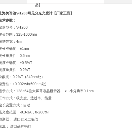
上海美谱达V-1200可见分光光度计【厂家正品】
技术参数：
仪器型号：V-1200
波长范围：325-1000nm
光谱带宽：4nm
波长准确度：±1nm
波长重复性：0.5nm
光度准确度：±0.5%T
光度重复性：0.2%T
杂散光：0.2%T（340nm处）
稳定性：±0.002A/h(500nm处)
显示方式：128×64位大屏幕液晶显示器 ，zui小分辨率0.1nm
工作方式：吸光度、透过率、能量
波长设置方式：自动
吸光度范围：-0.3-3A，0-200%T
检测器： 进口硅光二极管
光源： 进口品牌钨灯