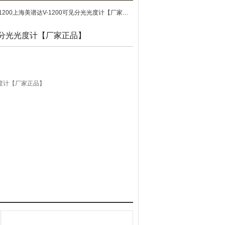
-1200上海美谱达V-1200可见分光光度计【厂家正品】
可见分光光度计【厂家正品】
光度计【厂家正品】
液晶显示器，能直接显示标准曲线、曲线方程及其相关
选配热敏、针式等类型的打印机打印数据；
，方便以后随时调用此曲线。同时可保存200组测试
据的烦恼。
接口，可选配美谱达多种应用软件进行联机操